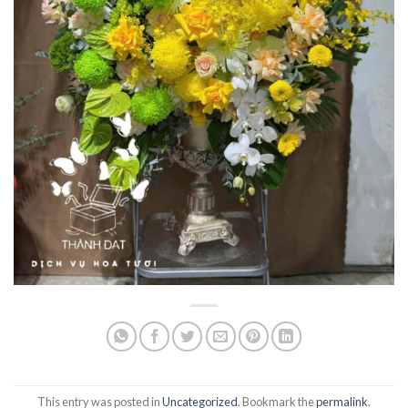
This entry was posted in
Uncategorized
. Bookmark the
permalink
.