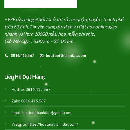
+979 cửa hàng & đối tác ở tất cả các quận, huyện, thành phố
trên 63 tỉnh.
Chuyên
cung cấp dịch vụ đặt hoa online giao
nhanh với hơn 10000 mẫu hoa, miễn phí ship.
Giờ Mở Cửa : 6:00 am - 22 :00 pm
0816.415.567
hoatuoithanhdat.com
Liên Hệ Đặt Hàng
Hotline:
0816.415.567
Zalo:
0816.415.567
Email:
hoatuoithanhdat@gmail.com
Website:
https://hoatuoithanhdat.com/