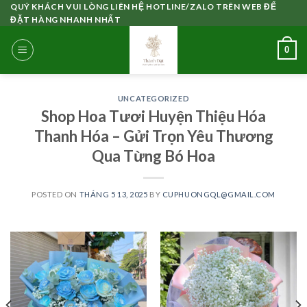
Skip
QUÝ KHÁCH VUI LÒNG LIÊN HỆ HOTLINE/ZALO TRÊN WEB ĐỂ
ĐẶT HÀNG NHANH NHẤT
to
content
0
UNCATEGORIZED
Shop Hoa Tươi Huyện Thiệu Hóa
Thanh Hóa – Gửi Trọn Yêu Thương
Qua Từng Bó Hoa
POSTED ON
THÁNG 5 13, 2025
BY
CUPHUONGQL@GMAIL.COM