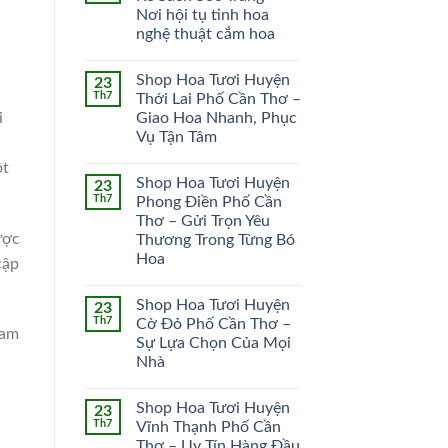
Nơi hội tụ tinh hoa
HOA CÔ DÂU
HOA KHAI TRƯƠNG
nghệ thuật cắm hoa
51 SẢN PHẨM
102 SẢN PHẨM
Shop Hoa Tươi Huyện
23
Th7
Thới Lai Phố Cần Thơ –
i
Giao Hoa Nhanh, Phục
Vụ Tận Tâm
ột
Shop Hoa Tươi Huyện
23
Th7
Phong Điền Phố Cần
Thơ – Gửi Trọn Yêu
ược
Thương Trong Từng Bó
Hoa
cập
Shop Hoa Tươi Huyện
23
Th7
Cờ Đỏ Phố Cần Thơ –
cam
Sự Lựa Chọn Của Mọi
Nhà
Shop Hoa Tươi Huyện
23
Th7
Vĩnh Thạnh Phố Cần
Thơ – Uy Tín Hàng Đầu