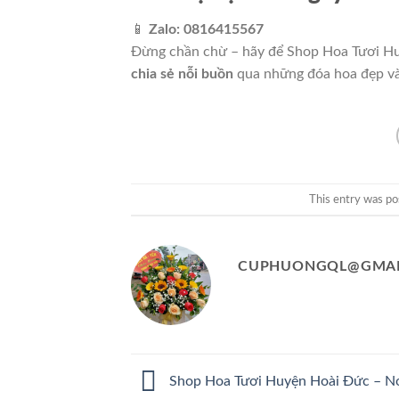
📱
Zalo: 0816415567
Đừng chần chừ – hãy để Shop Hoa Tươi H
chia sẻ nỗi buồn
qua những đóa hoa đẹp và 
This entry was po
CUPHUONGQL@GMAI
Shop Hoa Tươi Huyện Hoài Đức – N