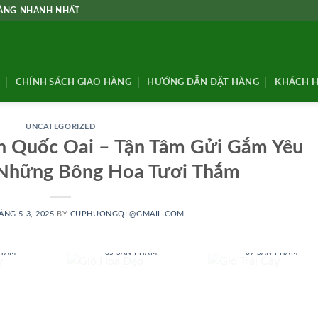
HÀNG NHANH NHẤT
CHÍNH SÁCH GIAO HÀNG
HƯỚNG DẪN ĐẶT HÀNG
KHÁCH H
UNCATEGORIZED
n Quốc Oai – Tận Tâm Gửi Gắm Yêu
Những Bông Hoa Tươi Thắm
ÁNG 5 3, 2025
BY
CUPHUONGQL@GMAIL.COM
 BABY
GIỎ HOA ĐẸP
GIỎ TRÁI CÂY
PHẨM
85 SẢN PHẨM
69 SẢN PHẨM