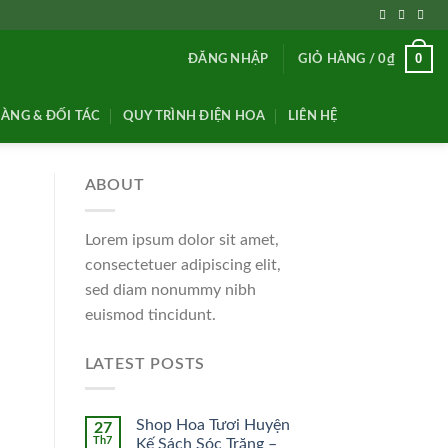
0
ĐĂNG NHẬP
GIỎ HÀNG /
0
₫
ÀNG & ĐỐI TÁC
QUY TRÌNH ĐIỆN HOA
LIÊN HỆ
ABOUT
Lorem ipsum dolor sit amet,
consectetuer adipiscing elit,
sed diam nonummy nibh
euismod tincidunt.
LATEST POSTS
Shop Hoa Tươi Huyện
27
Th7
Kế Sách Sóc Trăng –