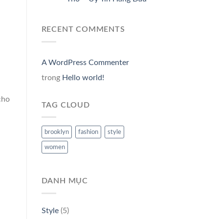
RECENT COMMENTS
A WordPress Commenter
trong
Hello world!
cho
TAG CLOUD
brooklyn
fashion
style
women
DANH MỤC
Style
(5)