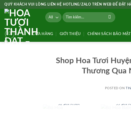
Skip
QUÝ KHÁCH VUI LÒNG LIÊN HỆ HOTLINE/ZALO TRÊN WEB ĐỂ ĐẶT 
to
Tìm
content
kiếm:
CỬA HÀNG
GIỚI THIỆU
CHÍNH SÁCH BẢO MẬT
Shop Hoa Tươi Huyệ
Thương Qua 
POSTED ON
TH
BÓ HOA
BÓ HOA
52 SẢN PHẨM
55 SẢN 