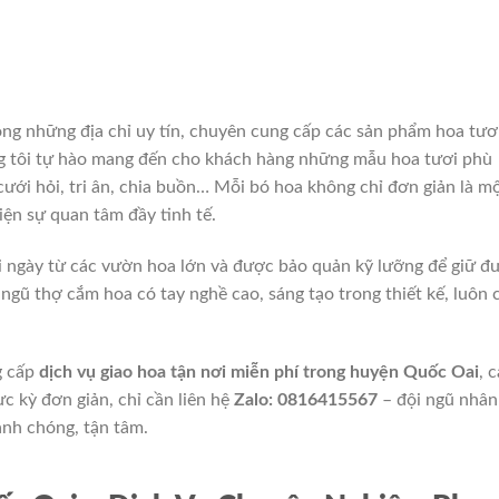
ong những địa chỉ uy tín, chuyên cung cấp các sản phẩm hoa tươ
úng tôi tự hào mang đến cho khách hàng những mẫu hoa tươi phù
 cưới hỏi, tri ân, chia buồn… Mỗi bó hoa không chỉ đơn giản là m
iện sự quan tâm đầy tinh tế.
i ngày từ các vườn hoa lớn và được bảo quản kỹ lưỡng để giữ đ
ngũ thợ cắm hoa có tay nghề cao, sáng tạo trong thiết kế, luôn 
g cấp
dịch vụ giao hoa tận nơi miễn phí trong huyện Quốc Oai
, 
c kỳ đơn giản, chỉ cần liên hệ
Zalo: 0816415567
– đội ngũ nhân
anh chóng, tận tâm.