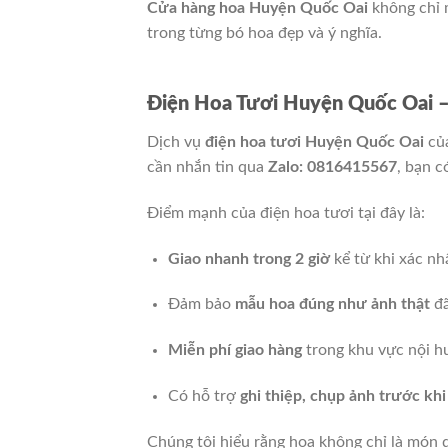
Cửa hàng hoa Huyện Quốc Oai
không chỉ m
trong từng bó hoa đẹp và ý nghĩa.
Điện Hoa Tươi Huyện Quốc Oai – 
Dịch vụ
điện hoa tươi Huyện Quốc Oai
của
cần nhắn tin qua
Zalo: 0816415567
, bạn c
Điểm mạnh của điện hoa tươi tại đây là:
Giao nhanh trong 2 giờ
kể từ khi xác nh
Đảm bảo
mẫu hoa đúng như ảnh thật
đã
Miễn phí giao hàng
trong khu vực nội h
Có hỗ trợ
ghi thiệp, chụp ảnh trước khi
Chúng tôi hiểu rằng hoa không chỉ là món q