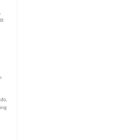
,
ất
n
 đó,
úng