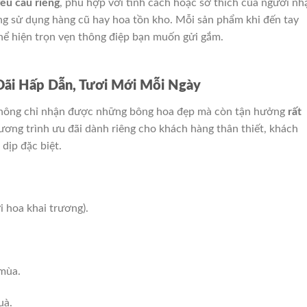
êu cầu riêng
, phù hợp với tính cách hoặc sở thích của người nh
ng sử dụng hàng cũ hay hoa tồn kho. Mỗi sản phẩm khi đến tay
thể hiện trọn vẹn thông điệp bạn muốn gửi gắm.
Đãi Hấp Dẫn, Tươi Mới Mỗi Ngày
không chỉ nhận được những bông hoa đẹp mà còn tận hưởng
rất
ương trình ưu đãi dành riêng cho khách hàng thân thiết, khách
dịp đặc biệt.
i hoa khai trương).
 mùa.
uà.