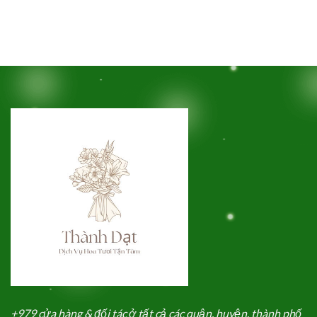
+979 cửa hàng & đối tác ở tất cả các quận, huyện, thành phố