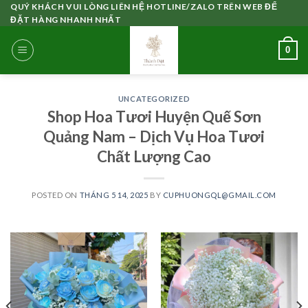
Skip
QUÝ KHÁCH VUI LÒNG LIÊN HỆ HOTLINE/ZALO TRÊN WEB ĐỂ
ĐẶT HÀNG NHANH NHẤT
to
content
0
UNCATEGORIZED
Shop Hoa Tươi Huyện Quế Sơn
Quảng Nam – Dịch Vụ Hoa Tươi
Chất Lượng Cao
POSTED ON
THÁNG 5 14, 2025
BY
CUPHUONGQL@GMAIL.COM