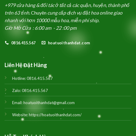
+979 cửa hàng & đối tác ở tất cả các quận, huyện, thành phố
trên 63 tỉnh.
Chuyên
cung cấp dịch vụ đặt hoa online giao
nhanh với hơn 10000 mẫu hoa, miễn phí ship.
Giờ Mở Cửa : 6:00 am - 22 :00 pm
0816.415.567
hoatuoithanhdat.com
Liên Hệ Đặt Hàng
Hotline:
0816.415.567
Zalo:
0816.415.567
Email:
hoatuoithanhdat@gmail.com
Website:
https://hoatuoithanhdat.com/