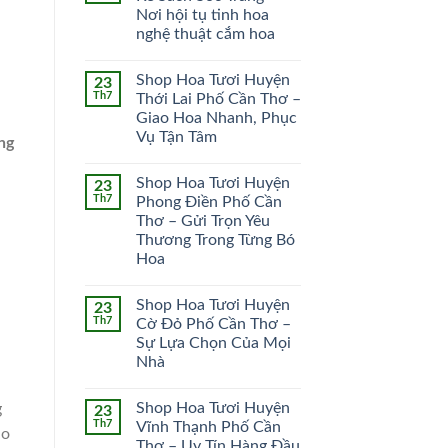
Nơi hội tụ tinh hoa
HOA CÔ DÂU
HOA KHAI TRƯƠNG
nghệ thuật cắm hoa
51 SẢN PHẨM
102 SẢN PHẨM
Shop Hoa Tươi Huyện
23
Th7
Thới Lai Phố Cần Thơ –
Giao Hoa Nhanh, Phục
Vụ Tận Tâm
ng
Shop Hoa Tươi Huyện
23
Th7
Phong Điền Phố Cần
Thơ – Gửi Trọn Yêu
Thương Trong Từng Bó
Hoa
Shop Hoa Tươi Huyện
23
Th7
Cờ Đỏ Phố Cần Thơ –
Sự Lựa Chọn Của Mọi
Nhà
Shop Hoa Tươi Huyện
g
23
Th7
Vĩnh Thạnh Phố Cần
ảo
Thơ – Uy Tín Hàng Đầu