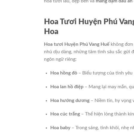
hoa tươi lâu, đẹp bền và
mang đậm dấu ấn 
Hoa Tươi Huyện Phú Vang
Hoa
Hoa tươi Huyện Phú Vang Huế
không đơn 
nhủ dịu dàng, những tâm tình sâu sắc gửi 
ngôn ngữ riêng:
Hoa hồng đỏ
– Biểu tượng của tình yêu
Hoa lan hồ điệp
– Mang lại may mắn, quý
Hoa hướng dương
– Niềm tin, hy vọng v
Hoa cúc trắng
– Thể hiện lòng thành kín
Hoa baby
– Trong sáng, tinh khôi, nhẹ n