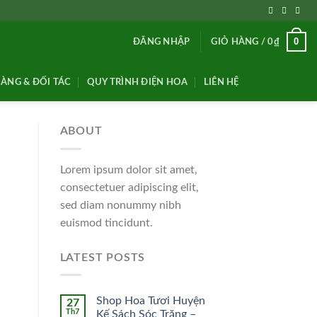
0
ĐĂNG NHẬP
GIỎ HÀNG /
0
₫
ÀNG & ĐỐI TÁC
QUY TRÌNH ĐIỆN HOA
LIÊN HỆ
ABOUT
Lorem ipsum dolor sit amet,
consectetuer adipiscing elit,
sed diam nonummy nibh
euismod tincidunt.
LATEST POSTS
Shop Hoa Tươi Huyện
27
Th7
Kế Sách Sóc Trăng –