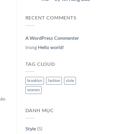
RECENT COMMENTS
A WordPress Commenter
trong
Hello world!
TAG CLOUD
brooklyn
fashion
style
women
bảo
DANH MỤC
Style
(5)