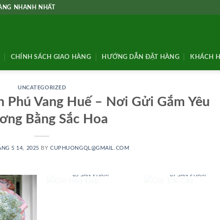
HÀNG NHANH NHẤT
CHÍNH SÁCH GIAO HÀNG
HƯỚNG DẪN ĐẶT HÀNG
KHÁCH H
UNCATEGORIZED
n Phú Vang Huế – Nơi Gửi Gắm Yêu
ơng Bằng Sắc Hoa
NG 5 14, 2025
BY
CUPHUONGQL@GMAIL.COM
GIỎ HOA ĐẸP
GIỎ TRÁI CÂY
85 SẢN PHẨM
69 SẢN PHẨM