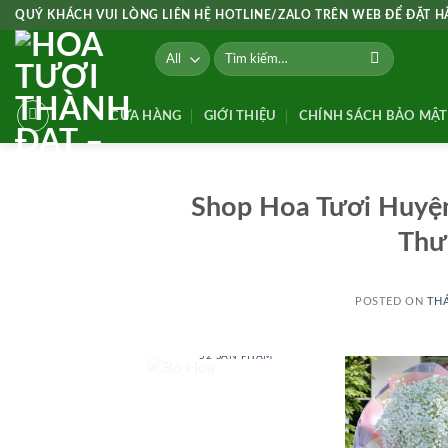
Skip
QUÝ KHÁCH VUI LÒNG LIÊN HỆ HOTLINE/ZALO TRÊN WEB ĐỂ ĐẶT 
to
Tìm
content
kiếm:
CỬA HÀNG
GIỚI THIỆU
CHÍNH SÁCH BẢO MẬT
Shop Hoa Tươi Huyệ
Thư
POSTED ON
THÁ
BÓ HOA
52 SẢN PHẨM