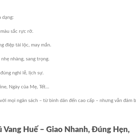
a dạng:
u màu sắc rực rỡ.
g điệp tài lộc, may mắn.
, nhẹ nhàng, sang trọng.
 đúng nghi lễ, lịch sự.
tine, Ngày của Mẹ, Tết…
 với mọi ngân sách – từ bình dân đến cao cấp – nhưng vẫn đảm 
 Vang Huế – Giao Nhanh, Đúng Hẹn,