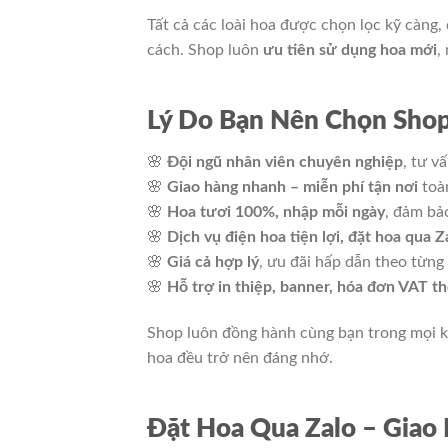
Tất cả các loài hoa được chọn lọc kỹ càng
cách. Shop luôn
ưu tiên sử dụng hoa mới
,
Lý Do Bạn Nên Chọn Sho
🌸
Đội ngũ nhân viên chuyên nghiệp
, tư v
🌸
Giao hàng nhanh – miễn phí tận nơi
toà
🌸
Hoa tươi 100%, nhập mỗi ngày
, đảm bả
🌸
Dịch vụ điện hoa tiện lợi, đặt hoa qua 
🌸
Giá cả hợp lý
, ưu đãi hấp dẫn theo từng 
🌸
Hỗ trợ in thiệp, banner, hóa đơn VAT t
Shop luôn đồng hành cùng bạn trong mọi k
hoa đều trở nên đáng nhớ.
Đặt Hoa Qua Zalo – Giao