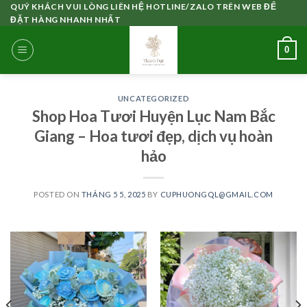
Skip
QUÝ KHÁCH VUI LÒNG LIÊN HỆ HOTLINE/ZALO TRÊN WEB ĐỂ
ĐẶT HÀNG NHANH NHẤT
to
content
0
UNCATEGORIZED
Shop Hoa Tươi Huyện Lục Nam Bắc
Giang – Hoa tươi đẹp, dịch vụ hoàn
hảo
POSTED ON
THÁNG 5 5, 2025
BY
CUPHUONGQL@GMAIL.COM