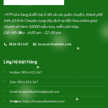
+979 cửa hàng & đối tác ở tất cả các quận, huyện, thành phố
trên 63 tỉnh.
Chuyên
cung cấp dịch vụ đặt hoa online giao
nhanh với hơn 10000 mẫu hoa, miễn phí ship.
Giờ Mở Cửa : 6:00 am - 22 :00 pm
0816.415.567
hoatuoithanhdat.com
Liên Hệ Đặt Hàng
Hotline:
0816.415.567
Zalo:
0816.415.567
Email:
hoatuoithanhdat@gmail.com
Website:
https://hoatuoithanhdat.com/