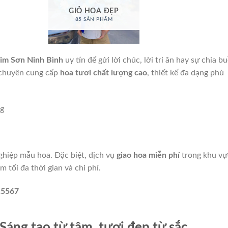
GIỎ HOA ĐẸP
85 SẢN PHẨM
im Sơn Ninh Bình
uy tín để gửi lời chúc, lời tri ân hay sự chia b
u chuyên cung cấp
hoa tươi chất lượng cao
, thiết kế đa dạng phù
ng
ghiệp
mẫu hoa. Đặc biệt, dịch vụ
giao hoa miễn phí
trong khu vự
 tối đa thời gian và chi phí.
15567
áng tạo từ tâm, tươi đẹp từ sắc