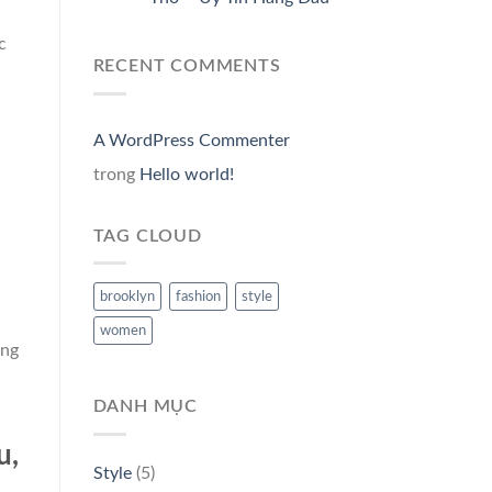
c
RECENT COMMENTS
A WordPress Commenter
trong
Hello world!
TAG CLOUD
brooklyn
fashion
style
women
úng
DANH MỤC
u,
Style
(5)