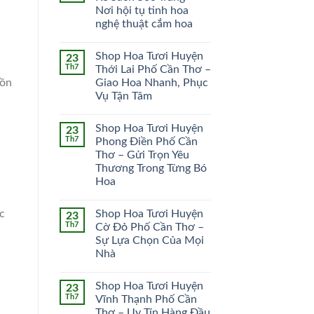
Nơi hội tụ tinh hoa
HOA CÔ DÂU
HOA KHAI TRƯƠNG
nghệ thuật cắm hoa
51 SẢN PHẨM
102 SẢN PHẨM
Shop Hoa Tươi Huyện
23
Th7
Thới Lai Phố Cần Thơ –
uồn
Giao Hoa Nhanh, Phục
Vụ Tận Tâm
Shop Hoa Tươi Huyện
23
Th7
Phong Điền Phố Cần
Thơ – Gửi Trọn Yêu
Thương Trong Từng Bó
Hoa
Shop Hoa Tươi Huyện
c
23
Th7
Cờ Đỏ Phố Cần Thơ –
Sự Lựa Chọn Của Mọi
Nhà
Shop Hoa Tươi Huyện
23
Th7
Vĩnh Thạnh Phố Cần
Thơ – Uy Tín Hàng Đầu