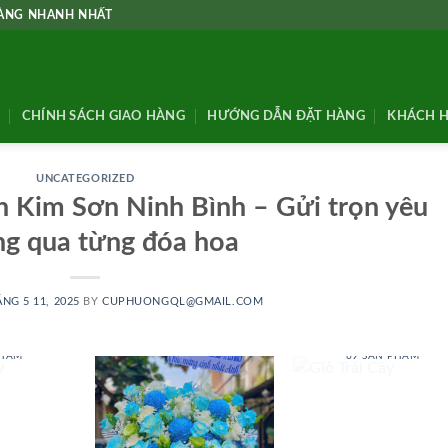
HÀNG NHANH NHẤT
CHÍNH SÁCH GIAO HÀNG
HƯỚNG DẪN ĐẶT HÀNG
KHÁCH H
UNCATEGORIZED
 Kim Sơn Ninh Bình – Gửi trọn yêu
g qua từng đóa hoa
NG 5 11, 2025
BY
CUPHUONGQL@GMAIL.COM
 BABY
GIỎ TRÁI CÂY
PHẨM
69 SẢN PHẨM