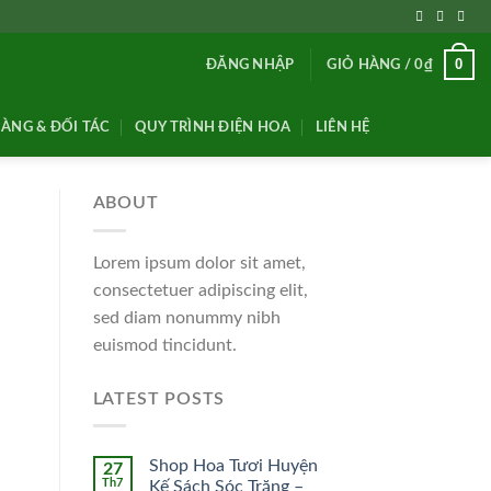
0
ĐĂNG NHẬP
GIỎ HÀNG /
0
₫
ÀNG & ĐỐI TÁC
QUY TRÌNH ĐIỆN HOA
LIÊN HỆ
ABOUT
Lorem ipsum dolor sit amet,
consectetuer adipiscing elit,
sed diam nonummy nibh
euismod tincidunt.
LATEST POSTS
Shop Hoa Tươi Huyện
27
Th7
Kế Sách Sóc Trăng –