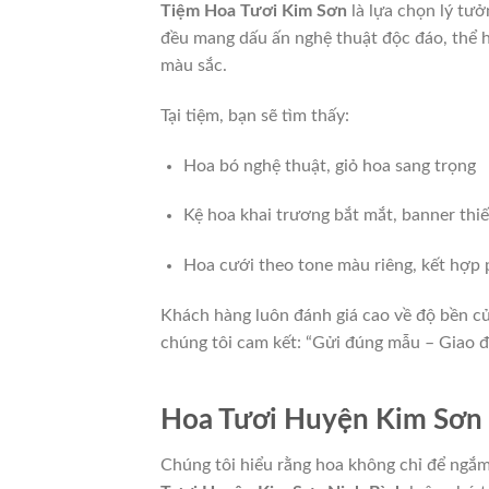
Tiệm Hoa Tươi Kim Sơn
là lựa chọn lý tưở
đều mang dấu ấn nghệ thuật độc đáo, thể h
màu sắc.
Tại tiệm, bạn sẽ tìm thấy:
Hoa bó nghệ thuật, giỏ hoa sang trọng
Kệ hoa khai trương bắt mắt, banner thiế
Hoa cưới theo tone màu riêng, kết hợp p
Khách hàng luôn đánh giá cao về độ bền c
chúng tôi cam kết: “Gửi đúng mẫu – Giao đ
Hoa Tươi Huyện Kim Sơn 
Chúng tôi hiểu rằng hoa không chỉ để ngắm