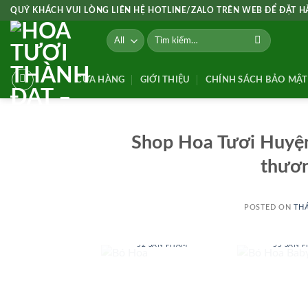
Skip
QUÝ KHÁCH VUI LÒNG LIÊN HỆ HOTLINE/ZALO TRÊN WEB ĐỂ ĐẶT 
to
Tìm
content
kiếm:
CỬA HÀNG
GIỚI THIỆU
CHÍNH SÁCH BẢO MẬT
Shop Hoa Tươi Huyện
thươn
POSTED ON
THÁ
BÓ HOA
BÓ HOA
52 SẢN PHẨM
55 SẢN 