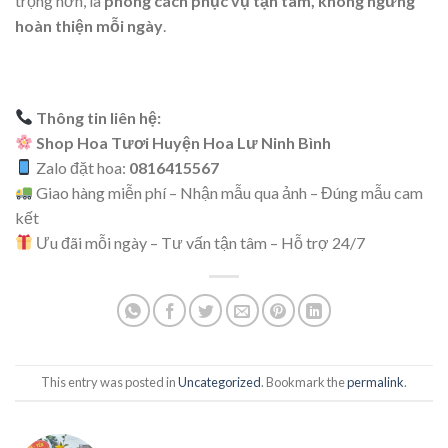
trọng hơn, là
phong cách phục vụ tận tâm, không ngừng
hoàn thiện mỗi ngày
.
Thông tin liên hệ:
Shop Hoa Tươi Huyện Hoa Lư Ninh Bình
Zalo đặt hoa:
0816415567
Giao hàng miễn phí – Nhận mẫu qua ảnh – Đúng mẫu cam
kết
Ưu đãi mỗi ngày – Tư vấn tận tâm – Hỗ trợ 24/7
This entry was posted in
Uncategorized
. Bookmark the
permalink
.