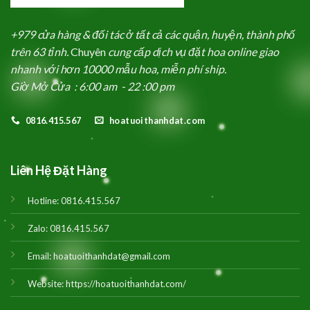
+979 cửa hàng & đối tác ở tất cả các quận, huyện, thành phố
trên 63 tỉnh.
Chuyên
cung cấp dịch vụ đặt hoa online giao
nhanh với hơn 10000 mẫu hoa, miễn phí ship.
Giờ Mở Cửa : 6:00 am - 22 :00 pm
0816.415.567
hoatuoithanhdat.com
Liên Hệ Đặt Hàng
Hotline:
0816.415.567
Zalo:
0816.415.567
Email:
hoatuoithanhdat@gmail.com
Website:
https://hoatuoithanhdat.com/