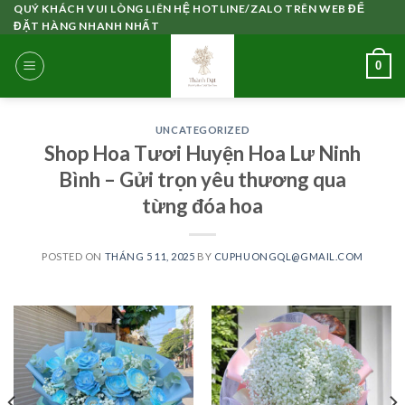
Skip
QUÝ KHÁCH VUI LÒNG LIÊN HỆ HOTLINE/ZALO TRÊN WEB ĐỂ
ĐẶT HÀNG NHANH NHẤT
to
content
0
UNCATEGORIZED
Shop Hoa Tươi Huyện Hoa Lư Ninh
Bình – Gửi trọn yêu thương qua
từng đóa hoa
POSTED ON
THÁNG 5 11, 2025
BY
CUPHUONGQL@GMAIL.COM