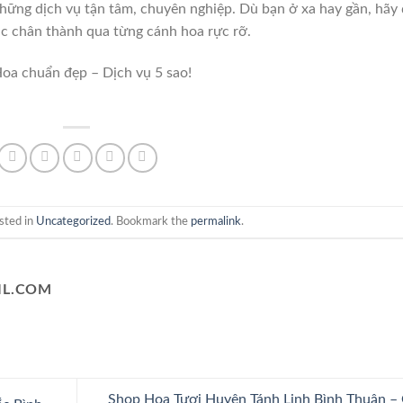
những dịch vụ tận tâm, chuyên nghiệp. Dù bạn ở xa hay gần, hãy
úc chân thành qua từng cánh hoa rực rỡ.
oa chuẩn đẹp – Dịch vụ 5 sao!
sted in
Uncategorized
. Bookmark the
permalink
.
L.COM
Shop Hoa Tươi Huyện Tánh Linh Bình Thuận –