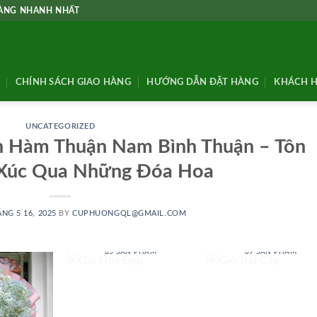
HÀNG NHANH NHẤT
CHÍNH SÁCH GIAO HÀNG
HƯỚNG DẪN ĐẶT HÀNG
KHÁCH H
UNCATEGORIZED
n Hàm Thuận Nam Bình Thuận – Tôn
Xúc Qua Những Đóa Hoa
NG 5 16, 2025
BY
CUPHUONGQL@GMAIL.COM
GIỎ HOA ĐẸP
GIỎ TRÁI CÂY
85 SẢN PHẨM
69 SẢN PHẨM