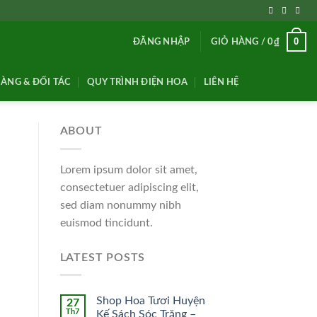
0
ĐĂNG NHẬP
GIỎ HÀNG /
0
₫
ÀNG & ĐỐI TÁC
QUY TRÌNH ĐIỆN HOA
LIÊN HỆ
ABOUT
Lorem ipsum dolor sit amet,
consectetuer adipiscing elit,
sed diam nonummy nibh
euismod tincidunt.
LATEST POSTS
Shop Hoa Tươi Huyện
27
Th7
Kế Sách Sóc Trăng –