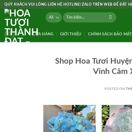
Skip
QUÝ KHÁCH VUI LÒNG LIÊN HỆ HOTLINE/ZALO TRÊN WEB ĐỂ ĐẶT 
to
Tìm
content
kiếm:
CỬA HÀNG
GIỚI THIỆU
CHÍNH SÁCH BẢO MẬT
Shop Hoa Tươi Huyệ
Vinh Cảm 
POSTED ON
THÁ