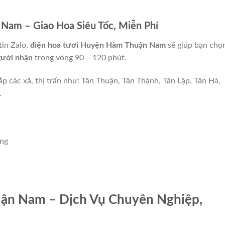
Nam – Giao Hoa Siêu Tốc, Miễn Phí
tin Zalo,
điện hoa tươi Huyện Hàm Thuận Nam
sẽ giúp bạn chọ
gười nhận
trong vòng 90 – 120 phút.
p các xã, thị trấn như: Tân Thuận, Tân Thành, Tân Lập, Tân Hà,
…
ông
ận Nam – Dịch Vụ Chuyên Nghiệp,