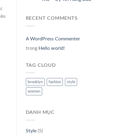
ác
màu
RECENT COMMENTS
A WordPress Commenter
trong
Hello world!
TAG CLOUD
brooklyn
fashion
style
women
DANH MỤC
Style
(5)