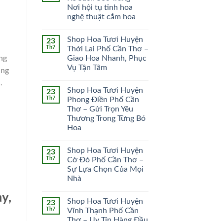
Nơi hội tụ tinh hoa
HOA CÔ DÂU
HOA KHAI TRƯƠNG
nghệ thuật cắm hoa
51 SẢN PHẨM
102 SẢN PHẨM
Shop Hoa Tươi Huyện
23
Th7
Thới Lai Phố Cần Thơ –
ng
Giao Hoa Nhanh, Phục
Vụ Tận Tâm
ung
.
Shop Hoa Tươi Huyện
23
Th7
Phong Điền Phố Cần
Thơ – Gửi Trọn Yêu
Thương Trong Từng Bó
Hoa
Shop Hoa Tươi Huyện
23
Th7
Cờ Đỏ Phố Cần Thơ –
Sự Lựa Chọn Của Mọi
Nhà
y,
Shop Hoa Tươi Huyện
23
Th7
Vĩnh Thạnh Phố Cần
Thơ – Uy Tín Hàng Đầu