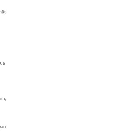
mặt
qua
nh,
bạn