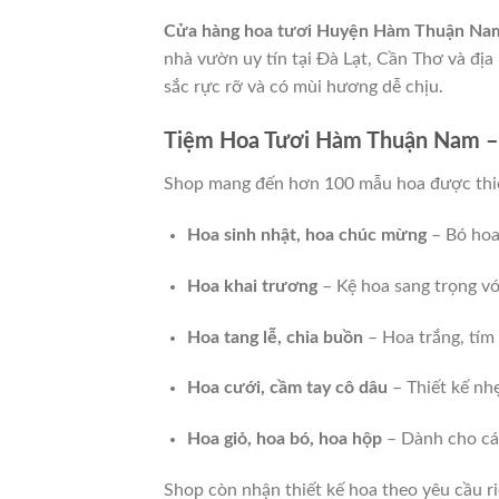
Cửa hàng hoa tươi Huyện Hàm Thuận Na
nhà vườn uy tín tại Đà Lạt, Cần Thơ và đị
sắc rực rỡ và có mùi hương dễ chịu.
Tiệm Hoa Tươi Hàm Thuận Nam –
Shop mang đến hơn 100 mẫu hoa được thiết
Hoa sinh nhật, hoa chúc mừng
– Bó hoa 
Hoa khai trương
– Kệ hoa sang trọng vớ
Hoa tang lễ, chia buồn
– Hoa trắng, tím 
Hoa cưới, cầm tay cô dâu
– Thiết kế nhẹ
Hoa giỏ, hoa bó, hoa hộp
– Dành cho các
Shop còn nhận thiết kế hoa theo yêu cầu r