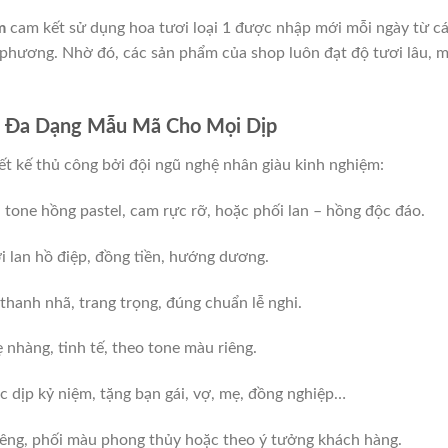
m
cam kết sử dụng hoa tươi loại 1 được nhập mới mỗi ngày từ c
a phương. Nhờ đó, các sản phẩm của shop luôn đạt độ tươi lâu, 
 Đa Dạng Mẫu Mã Cho Mọi Dịp
 kế thủ công bởi đội ngũ nghệ nhân giàu kinh nghiệm:
tone hồng pastel, cam rực rỡ, hoặc phối lan – hồng độc đáo.
i lan hồ điệp, đồng tiền, hướng dương.
thanh nhã, trang trọng, đúng chuẩn lễ nghi.
 nhàng, tinh tế, theo tone màu riêng.
 dịp kỷ niệm, tặng bạn gái, vợ, mẹ, đồng nghiệp…
iêng, phối màu phong thủy hoặc theo ý tưởng khách hàng.