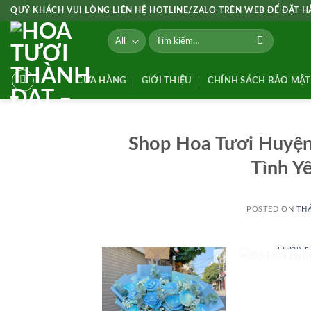
Skip
QUÝ KHÁCH VUI LÒNG LIÊN HỆ HOTLINE/ZALO TRÊN WEB ĐỂ ĐẶT 
to
Tìm
content
kiếm:
CỬA HÀNG
GIỚI THIỆU
CHÍNH SÁCH BẢO MẬT
Shop Hoa Tươi Huyện
Tình Y
POSTED ON
THÁ
BÓ HOA
55 SẢN 