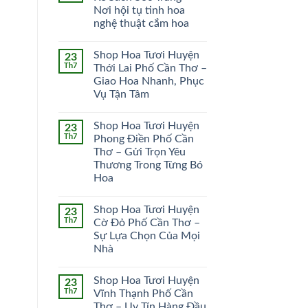
Nơi hội tụ tinh hoa
HOA CÔ DÂU
HOA KHAI TRƯƠNG
nghệ thuật cắm hoa
51 SẢN PHẨM
102 SẢN PHẨM
Shop Hoa Tươi Huyện
23
Th7
Thới Lai Phố Cần Thơ –
Giao Hoa Nhanh, Phục
Vụ Tận Tâm
Shop Hoa Tươi Huyện
23
Th7
Phong Điền Phố Cần
Thơ – Gửi Trọn Yêu
Thương Trong Từng Bó
Hoa
Shop Hoa Tươi Huyện
23
Th7
Cờ Đỏ Phố Cần Thơ –
Sự Lựa Chọn Của Mọi
Nhà
Shop Hoa Tươi Huyện
23
Th7
Vĩnh Thạnh Phố Cần
Thơ – Uy Tín Hàng Đầu