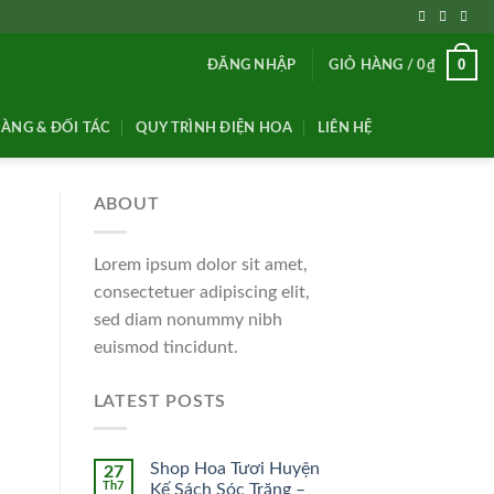
0
ĐĂNG NHẬP
GIỎ HÀNG /
0
₫
ÀNG & ĐỐI TÁC
QUY TRÌNH ĐIỆN HOA
LIÊN HỆ
ABOUT
Lorem ipsum dolor sit amet,
consectetuer adipiscing elit,
sed diam nonummy nibh
euismod tincidunt.
LATEST POSTS
Shop Hoa Tươi Huyện
27
Th7
Kế Sách Sóc Trăng –