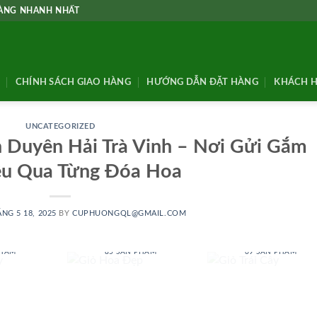
HÀNG NHANH NHẤT
CHÍNH SÁCH GIAO HÀNG
HƯỚNG DẪN ĐẶT HÀNG
KHÁCH H
UNCATEGORIZED
 Duyên Hải Trà Vinh – Nơi Gửi Gắm
êu Qua Từng Đóa Hoa
NG 5 18, 2025
BY
CUPHUONGQL@GMAIL.COM
 BABY
GIỎ HOA ĐẸP
GIỎ TRÁI CÂY
PHẨM
85 SẢN PHẨM
69 SẢN PHẨM