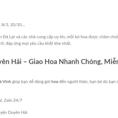
e, 8/3, 20/10…
 Đà Lạt và các nhà cung cấp uy tín, mỗi bó hoa được chăm chú
rỡ, đáp ứng mọi yêu cầu khắt khe nhất.
ên Hải – Giao Hoa Nhanh Chóng, Miễ
à Vinh
giúp bạn dễ dàng gửi
hoa
đến người thân, bạn bè dù bạn 
i, Zalo 24/7
huyện Duyên Hải