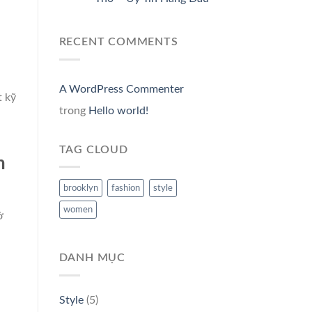
RECENT COMMENTS
A WordPress Commenter
t kỹ
trong
Hello world!
TAG CLOUD
n
brooklyn
fashion
style
women
ở
DANH MỤC
Style
(5)