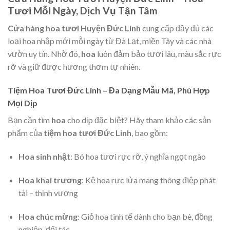
Tươi Mỗi Ngày, Dịch Vụ Tận Tâm
Cửa hàng hoa tươi Huyện Đức Linh
cung cấp đầy đủ các
loại hoa nhập mới mỗi ngày từ Đà Lạt, miền Tây và các nhà
vườn uy tín. Nhờ đó,
hoa
luôn đảm bảo tươi lâu, màu sắc rực
rỡ và giữ được hương thơm tự nhiên.
Tiệm Hoa Tươi Đức Linh – Đa Dạng Mẫu Mã, Phù Hợp
Mọi Dịp
Bạn cần tìm
hoa
cho dịp đặc biệt? Hãy tham khảo các sản
phẩm của
tiệm hoa tươi Đức Linh
, bao gồm:
Hoa sinh nhật
: Bó hoa tươi rực rỡ, ý nghĩa ngọt ngào
Hoa khai trương
: Kệ hoa rực lửa mang thông điệp phát
tài – thịnh vượng
Hoa chúc mừng
: Giỏ hoa tinh tế dành cho bạn bè, đồng
nghiệp, đối tác