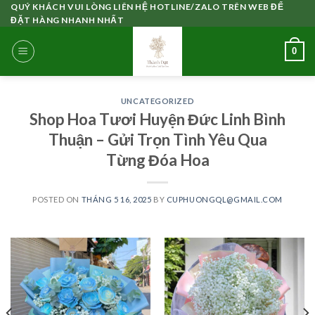
Skip
QUÝ KHÁCH VUI LÒNG LIÊN HỆ HOTLINE/ZALO TRÊN WEB ĐỂ
ĐẶT HÀNG NHANH NHẤT
to
content
0
UNCATEGORIZED
Shop Hoa Tươi Huyện Đức Linh Bình
Thuận – Gửi Trọn Tình Yêu Qua
Từng Đóa Hoa
POSTED ON
THÁNG 5 16, 2025
BY
CUPHUONGQL@GMAIL.COM