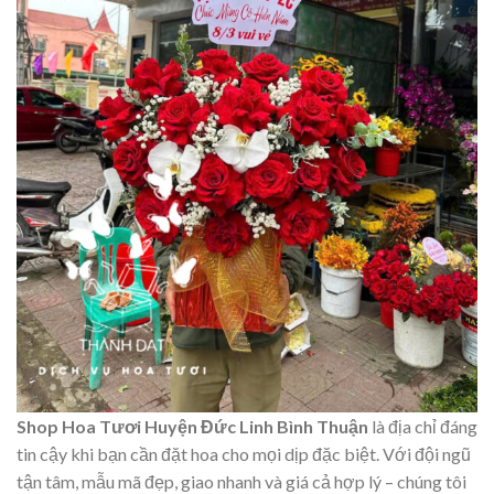
Shop Hoa Tươi Huyện Đức Linh Bình Thuận
là địa chỉ đáng
tin cậy khi bạn cần đặt hoa cho mọi dịp đặc biệt. Với đội ngũ
tận tâm, mẫu mã đẹp, giao nhanh và giá cả hợp lý – chúng tôi