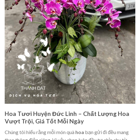
Hoa Tươi Huyện Đức Linh – Chất Lượng Hoa
Vượt Trội, Giá Tốt Mỗi Ngày
Chúng tôi hiểu rằng mỗi món quà
hoa
bạn gửi đi đều mang
theo thông điệp riêng. Vì vậy, shop luôn đầu tư chỉn chu từ