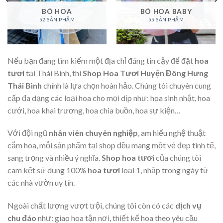
BÓ HOA
BÓ HOA BABY
52 SẢN PHẨM
55 SẢN PHẨM
Nếu bạn đang tìm kiếm một địa chỉ đáng tin cậy để đặt
hoa
tươi
tại Thái Bình, thì
Shop Hoa Tươi Huyện Đông Hưng
Thái Bình
chính là lựa chọn hoàn hảo. Chúng tôi chuyên cung
cấp đa dạng các loại hoa cho mọi dịp như: hoa sinh nhật, hoa
cưới, hoa khai trương, hoa chia buồn, hoa sự kiện…
Với đội ngũ
nhân viên chuyên nghiệp
, am hiểu nghệ thuật
cắm hoa, mỗi sản phẩm tại shop đều mang một vẻ đẹp tinh tế,
sang trọng và nhiều ý nghĩa.
Shop hoa tươi
của chúng tôi
cam kết sử dụng 100%
hoa tươi
loại 1, nhập trong ngày từ
các nhà vườn uy tín.
Ngoài chất lượng vượt trội, chúng tôi còn có các
dịch vụ
chu đáo
như: giao hoa tận nơi, thiết kế hoa theo yêu cầu