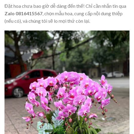
Đặt hoa chưa bao giờ dễ dàng đến thế! Chỉ cần nhắn tin qua
Zalo 0816415567
, chọn mẫu hoa, cung cấp nội dung thiệp
(nếu có), và chúng tôi sẽ lo mọi thứ còn lại.