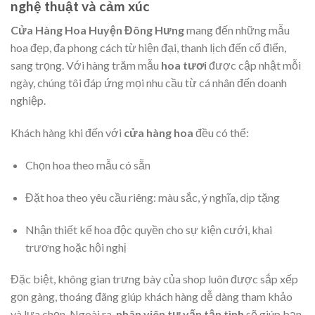
nghệ thuật và cảm xúc
Cửa Hàng Hoa Huyện Đông Hưng
mang đến những mẫu
hoa đẹp, đa phong cách từ hiện đại, thanh lịch đến cổ điển,
sang trọng. Với hàng trăm mẫu
hoa tươi
được cập nhật mỗi
ngày, chúng tôi đáp ứng mọi nhu cầu từ cá nhân đến doanh
nghiệp.
Khách hàng khi đến với
cửa hàng hoa
đều có thể:
Chọn hoa theo mẫu có sẵn
Đặt hoa theo yêu cầu riêng: màu sắc, ý nghĩa, dịp tặng
Nhận thiết kế hoa độc quyền cho sự kiện cưới, khai
trương hoặc hội nghị
Đặc biệt, không gian trưng bày của shop luôn được sắp xếp
gọn gàng, thoáng đãng giúp khách hàng dễ dàng tham khảo
và lựa chọn. Ngoài ra,
nhân viên tư vấn tận tình
sẽ giúp bạn