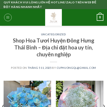
Skip
QUÝ KHÁCH VUI LÒNG LIÊN HỆ HOTLINE/ZALO TRÊN WEB ĐỂ
ĐẶT HÀNG NHANH NHẤT
to
content
0
UNCATEGORIZED
Shop Hoa Tươi Huyện Đông Hưng
Thái Bình – Địa chỉ đặt hoa uy tín,
chuyên nghiệp
POSTED ON
THÁNG 5 11, 2025
BY
CUPHUONGQL@GMAIL.COM