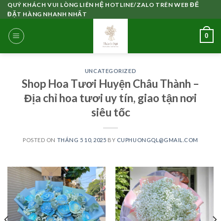
Skip
QUÝ KHÁCH VUI LÒNG LIÊN HỆ HOTLINE/ZALO TRÊN WEB ĐỂ
ĐẶT HÀNG NHANH NHẤT
to
content
0
UNCATEGORIZED
Shop Hoa Tươi Huyện Châu Thành –
Địa chỉ hoa tươi uy tín, giao tận nơi
siêu tốc
POSTED ON
THÁNG 5 10, 2025
BY
CUPHUONGQL@GMAIL.COM