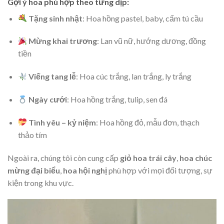
Gợi ý hoa phù hợp theo từng dịp:
Tặng sinh nhật
: Hoa hồng pastel, baby, cẩm tú cầu
Mừng khai trương
: Lan vũ nữ, hướng dương, đồng
tiền
Viếng tang lễ
: Hoa cúc trắng, lan trắng, ly trắng
Ngày cưới
: Hoa hồng trắng, tulip, sen đá
Tình yêu – kỷ niệm
: Hoa hồng đỏ, mẫu đơn, thạch
thảo tím
Ngoài ra, chúng tôi còn cung cấp
giỏ hoa trái cây
,
hoa chúc
mừng đại biểu
,
hoa hội nghị
phù hợp với mọi đối tượng, sự
kiện trong khu vực.