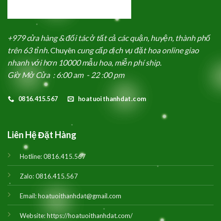
+979 cửa hàng & đối tác ở tất cả các quận, huyện, thành phố
trên 63 tỉnh.
Chuyên
cung cấp dịch vụ đặt hoa online giao
nhanh với hơn 10000 mẫu hoa, miễn phí ship.
Giờ Mở Cửa : 6:00 am - 22 :00 pm
0816.415.567
hoatuoithanhdat.com
Liên Hệ Đặt Hàng
Hotline:
0816.415.567
Zalo:
0816.415.567
Email:
hoatuoithanhdat@gmail.com
Website:
https://hoatuoithanhdat.com/