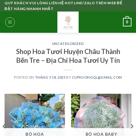
Skip
QUÝ KHÁCH VUI LÒNG LIÊN HỆ HOTLINE/ZALO TRÊN WEB ĐỂ
ĐẶT HÀNG NHANH NHẤT
to
content
0
UNCATEGORIZED
Shop Hoa Tươi Huyện Châu Thành
Bến Tre – Địa Chỉ Hoa Tươi Uy Tín
POSTED ON
THÁNG 5 18, 2025
BY
CUPHUONGQL@GMAIL.COM
BÓ HOA
BÓ HOA BABY