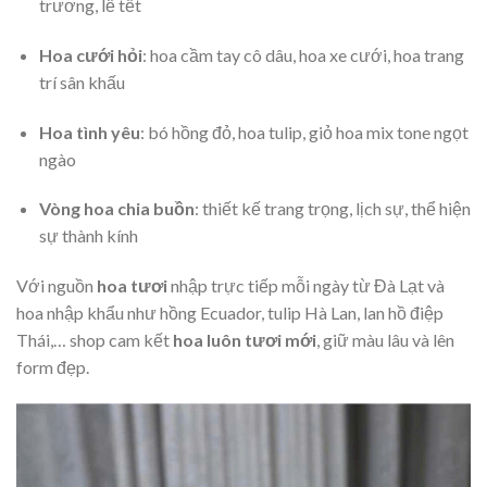
trương, lễ tết
Hoa cưới hỏi
: hoa cầm tay cô dâu, hoa xe cưới, hoa trang
trí sân khấu
Hoa tình yêu
: bó hồng đỏ, hoa tulip, giỏ hoa mix tone ngọt
ngào
Vòng hoa chia buồn
: thiết kế trang trọng, lịch sự, thể hiện
sự thành kính
Với nguồn
hoa tươi
nhập trực tiếp mỗi ngày từ Đà Lạt và
hoa nhập khẩu như hồng Ecuador, tulip Hà Lan, lan hồ điệp
Thái,… shop cam kết
hoa luôn tươi mới
, giữ màu lâu và lên
form đẹp.