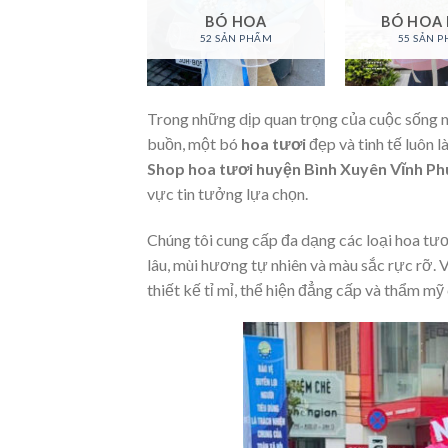
AN HỒ ĐIỆP
BÓ HOA
BÓ HOA
94 SẢN PHẨM
52 SẢN PHẨM
55 SẢN 
Trong những dịp quan trọng của cuộc sống như
buồn, một bó
hoa tươi
đẹp và tinh tế luôn 
Shop hoa tươi huyện Bình Xuyên Vĩnh Ph
vực tin tưởng lựa chọn.
Chúng tôi cung cấp đa dạng các loại hoa tư
lâu, mùi hương tự nhiên và màu sắc rực rỡ.
thiết kế tỉ mỉ, thể hiện đẳng cấp và thẩm mỹ