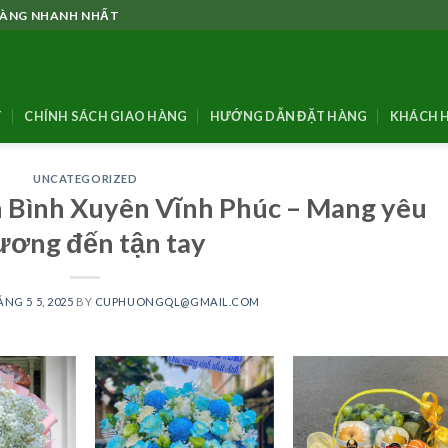
 HÀNG NHANH NHẤT
T
CHÍNH SÁCH GIAO HÀNG
HƯỚNG DẪN ĐẶT HÀNG
KHÁCH H
UNCATEGORIZED
 Bình Xuyên Vĩnh Phúc – Mang yêu
ương đến tận tay
NG 5 5, 2025
BY
CUPHUONGQL@GMAIL.COM