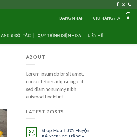
0
ĐĂNG NHẬP
GIỎ HÀNG /
0
₫
ÀNG & ĐỐI TÁC
QUY TRÌNH ĐIỆN HOA
LIÊN HỆ
ABOUT
Lorem ipsum dolor sit amet,
consectetuer adipiscing elit,
sed diam nonummy nibh
euismod tincidunt.
LATEST POSTS
Shop Hoa Tươi Huyện
27
Th7
Kế Sách Sóc Trăng –