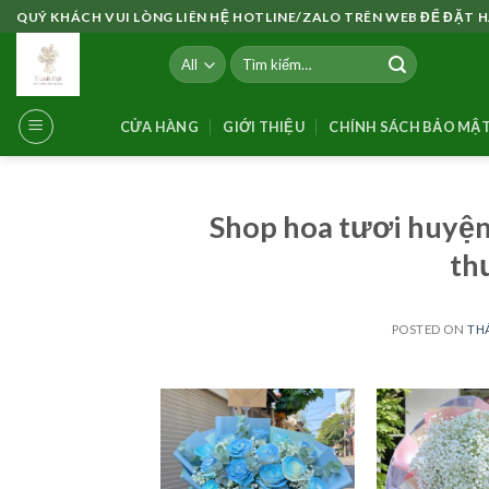
Skip
QUÝ KHÁCH VUI LÒNG LIÊN HỆ HOTLINE/ZALO TRÊN WEB ĐỂ ĐẶT
to
Tìm
content
kiếm:
CỬA HÀNG
GIỚI THIỆU
CHÍNH SÁCH BẢO MẬ
Shop hoa tươi huyện
th
POSTED ON
THÁ