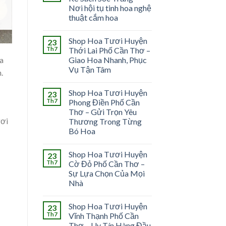
Nơi hội tụ tinh hoa nghệ
thuật cắm hoa
Shop Hoa Tươi Huyện
23
Th7
Thới Lai Phố Cần Thơ –
ia
Giao Hoa Nhanh, Phục
Vụ Tận Tâm
.
Shop Hoa Tươi Huyện
23
Th7
Phong Điền Phố Cần
Thơ – Gửi Trọn Yêu
ươi
Thương Trong Từng
Bó Hoa
Shop Hoa Tươi Huyện
23
Th7
Cờ Đỏ Phố Cần Thơ –
Sự Lựa Chọn Của Mọi
Nhà
Shop Hoa Tươi Huyện
23
Th7
Vĩnh Thạnh Phố Cần
Thơ – Uy Tín Hàng Đầu