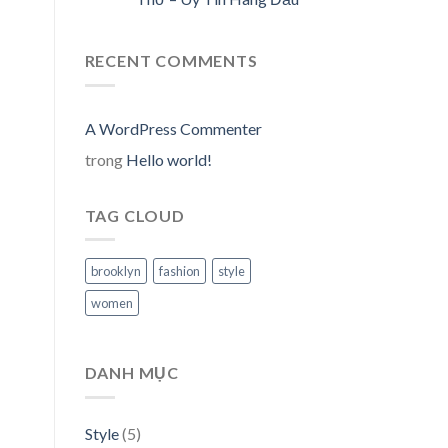
RECENT COMMENTS
A WordPress Commenter
trong
Hello world!
TAG CLOUD
brooklyn
fashion
style
women
DANH MỤC
Style
(5)