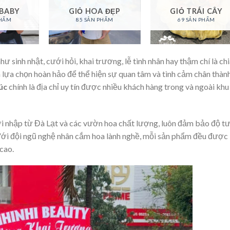
 BABY
GIỎ HOA ĐẸP
GIỎ TRÁI CÂY
PHẨM
85 SẢN PHẨM
69 SẢN PHẨM
 sinh nhật, cưới hỏi, khai trương, lễ tình nhân hay thậm chí là ch
là lựa chọn hoàn hảo để thể hiện sự quan tâm và tình cảm chân thành
úc
chính là địa chỉ uy tín được nhiều khách hàng trong và ngoài khu
ơi nhập từ Đà Lạt và các vườn hoa chất lượng, luôn đảm bảo độ t
 Với đội ngũ nghệ nhân cắm hoa lành nghề, mỗi sản phẩm đều được
 cao.