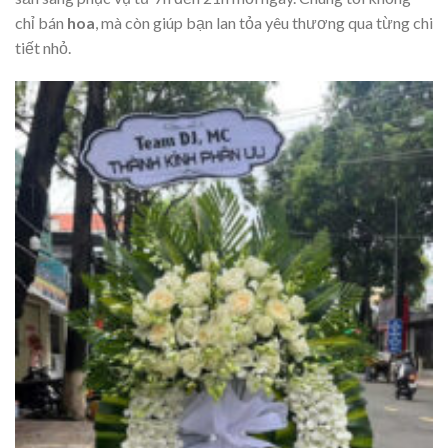
chỉ bán
hoa
, mà còn giúp bạn lan tỏa yêu thương qua từng chi
tiết nhỏ.