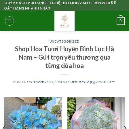
Skip
QUÝ KHÁCH VUI LÒNG LIÊN HỆ HOTLINE/ZALO TRÊN WEB ĐỂ
ĐẶT HÀNG NHANH NHẤT
to
content
0
UNCATEGORIZED
Shop Hoa Tươi Huyện Bình Lục Hà
Nam – Gửi trọn yêu thương qua
từng đóa hoa
POSTED ON
THÁNG 5 11, 2025
BY
CUPHUONGQL@GMAIL.COM