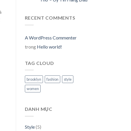
à
RECENT COMMENTS
g
A WordPress Commenter
trong
Hello world!
TAG CLOUD
brooklyn
fashion
style
women
DANH MỤC
Style
(5)