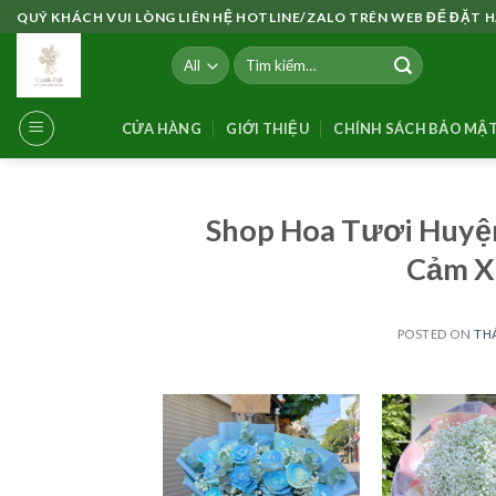
Skip
QUÝ KHÁCH VUI LÒNG LIÊN HỆ HOTLINE/ZALO TRÊN WEB ĐỂ ĐẶT
to
Tìm
content
kiếm:
CỬA HÀNG
GIỚI THIỆU
CHÍNH SÁCH BẢO MẬ
Shop Hoa Tươi Huyện
Cảm X
POSTED ON
THÁ