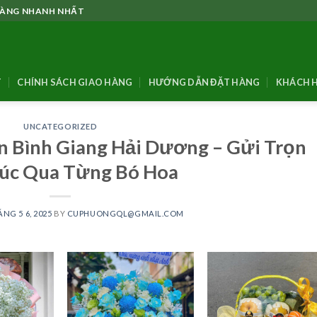
 HÀNG NHANH NHẤT
T
CHÍNH SÁCH GIAO HÀNG
HƯỚNG DẪN ĐẶT HÀNG
KHÁCH H
UNCATEGORIZED
 Bình Giang Hải Dương – Gửi Trọn
úc Qua Từng Bó Hoa
NG 5 6, 2025
BY
CUPHUONGQL@GMAIL.COM