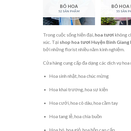
AN HỒ ĐIỆP
BÓ HOA
BÓ HOA
94 SẢN PHẨM
52 SẢN PHẨM
55 SẢN 
Trong cuộc sống hiện đại,
hoa tươi
không ch
xúc. Tại
shop hoa tươi Huyện Bình Giang
bởi những florist nhiều năm kinh nghiệm.
Cửa hàng cung cấp đa dạng các dịch vụ hoa
Hoa sinh nhật, hoa chúc mừng
Hoa khai trương, hoa sự kiện
Hoa cưới, hoa cô dâu, hoa cầm tay
Hoa tang lễ, hoa chia buồn
Hoa bó, hoa giỏ, hoa hộp cao cấp