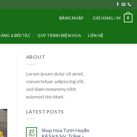
0
ĐĂNG NHẬP
GIỎ HÀNG /
0
₫
ÀNG & ĐỐI TÁC
QUY TRÌNH ĐIỆN HOA
LIÊN HỆ
ABOUT
Lorem ipsum dolor sit amet,
consectetuer adipiscing elit,
sed diam nonummy nibh
euismod tincidunt.
LATEST POSTS
Shop Hoa Tươi Huyện
27
Th7
Kế Sách Sóc Trăng –