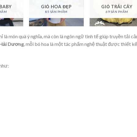
 BABY
GIỎ HOA ĐẸP
GIỎ TRÁI CÂY
PHẨM
85 SẢN PHẨM
69 SẢN PHẨM
ỉ là món quà ý nghĩa, mà còn là ngôn ngữ tinh tế giúp truyền tải c
 Hải Dương
, mỗi bó hoa là một tác phẩm nghệ thuật được thiết k
 như: