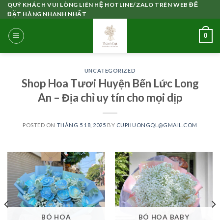
Skip
QUÝ KHÁCH VUI LÒNG LIÊN HỆ HOTLINE/ZALO TRÊN WEB ĐỂ
ĐẶT HÀNG NHANH NHẤT
to
content
0
UNCATEGORIZED
Shop Hoa Tươi Huyện Bến Lức Long
An – Địa chỉ uy tín cho mọi dịp
POSTED ON
THÁNG 5 18, 2025
BY
CUPHUONGQL@GMAIL.COM
BÓ HOA
BÓ HOA BABY