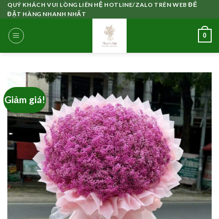
Skip
QUÝ KHÁCH VUI LÒNG LIÊN HỆ HOTLINE/ZALO TRÊN WEB ĐỂ
ĐẶT HÀNG NHANH NHẤT
to
content
0
Giảm giá!