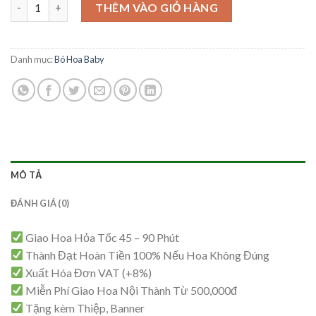
Bó Hoa BaBy -BB37 số lượng
là:
tại
THÊM VÀO GIỎ HÀNG
3,500,000₫.
là:
3,450,000₫.
Danh mục:
Bó Hoa Baby
MÔ TẢ
ĐÁNH GIÁ (0)
Giao Hoa Hỏa Tốc 45 – 90 Phút
Thành Đạt Hoàn Tiền 100% Nếu Hoa Không Đúng
Xuất Hóa Đơn VAT (+8%)
Miễn Phí Giao Hoa Nội Thành Từ 500,000đ
Tặng kèm Thiệp, Banner