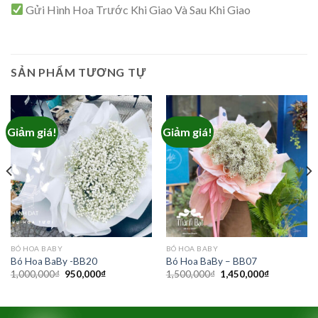
Gửi Hình Hoa Trước Khi Giao Và Sau Khi Giao
SẢN PHẨM TƯƠNG TỰ
Giảm giá!
Giảm giá!
BÓ HOA BABY
BÓ HOA BABY
Bó Hoa BaBy -BB20
Bó Hoa BaBy – BB07
Giá
Giá
Giá
Giá
1,000,000
₫
950,000
₫
1,500,000
₫
1,450,000
₫
gốc
hiện
gốc
hiện
là:
tại
là:
tại
1,000,000₫.
là:
1,500,000₫.
là:
950,000₫.
1,450,000₫