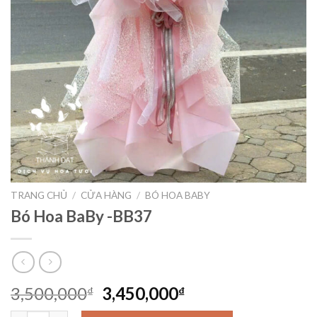
TRANG CHỦ
/
CỬA HÀNG
/
BÓ HOA BABY
Bó Hoa BaBy -BB37
Giá
Giá
3,500,000
3,450,000
₫
₫
gốc
hiện