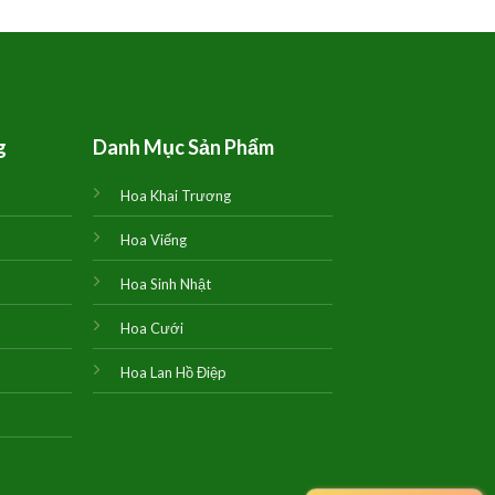
là:
tại
là:
780,000₫.
là:
1,500,00
750,000₫.
g
Danh Mục Sản Phẩm
Hoa Khai Trương
Hoa Viếng
Hoa Sinh Nhật
Hoa Cưới
Hoa Lan Hồ Điệp