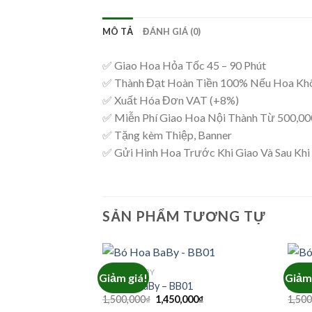
MÔ TẢ
ĐÁNH GIÁ (0)
✅ Giao Hoa Hỏa Tốc 45 – 90 Phút
✅ Thành Đạt Hoàn Tiền 100% Nếu Hoa Kh
✅ Xuất Hóa Đơn VAT (+8%)
✅ Miễn Phí Giao Hoa Nội Thành Từ 500,0
✅ Tặng kèm Thiệp, Banner
✅ Gửi Hình Hoa Trước Khi Giao Và Sau Khi
SẢN PHẨM TƯƠNG TỰ
BÓ HOA BABY
BÓ HO
Giảm giá!
Giảm 
Bó Hoa BaBy – BB01
Bó H
Giá
Giá
1,500,000
₫
1,450,000
₫
1,500
gốc
hiện