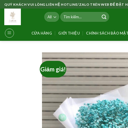
Skip
QUÝ KHÁCH VUI LÒNG LIÊN HỆ HOTLINE/ZALO TRÊN WEB ĐỂ ĐẶT
to
Tìm
content
kiếm:
CỬA HÀNG
GIỚI THIỆU
CHÍNH SÁCH BẢO MẬ
Giảm giá!