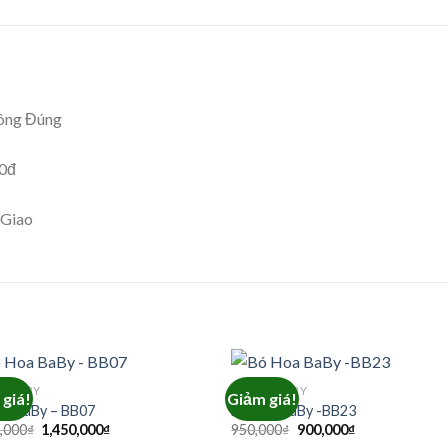
ông Đúng
00đ
 Giao
A BABY
BÓ HOA BABY
giá!
Giảm giá!
oa BaBy – BB07
Bó Hoa BaBy -BB23
Giá
Giá
Giá
Giá
,000
₫
1,450,000
₫
950,000
₫
900,000
₫
gốc
hiện
gốc
hiện