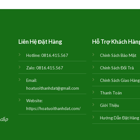
là:
tại
là:
tại
1,500,000₫.
là:
950,000₫.
là:
1,450,000₫.
900,000₫.
Liên Hệ Đặt Hàng
Hỗ Trợ Khách Hàn
Hotline:
0816.415.567
Chính Sách Bảo Mật
Zalo:
0816.415.567
Chính Sách Đổi Trả
Email:
Chính Sách Giao Hàng
hoatuoithanhdat@gmail.com
Thanh Toán
Website:
Giới Thiệu
https://hoatuoithanhdat.com/
Hướng Dẫn Đặt Hàng
 cấp