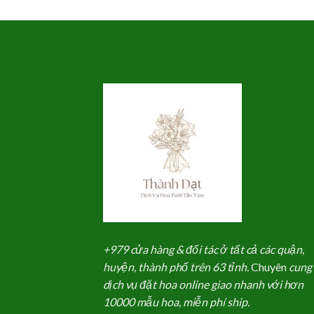
là:
tại
1,500,000₫.
là:
1,450,000₫.
+979 cửa hàng & đối tác ở tất cả các quận,
huyện, thành phố trên 63 tỉnh.
Chuyên
cung
dịch vụ đặt hoa online giao nhanh với hơn
10000 mẫu hoa, miễn phí ship.