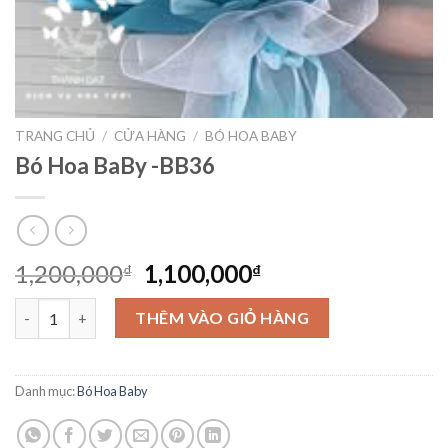
TRANG CHỦ
/
CỬA HÀNG
/
BÓ HOA BABY
Bó Hoa BaBy -BB36
Giá
Giá
1,200,000
1,100,000
₫
₫
gốc
hiện
Bó Hoa BaBy -BB36 số lượng
là:
tại
THÊM VÀO GIỎ HÀNG
1,200,000₫.
là:
1,100,000₫.
Danh mục:
Bó Hoa Baby