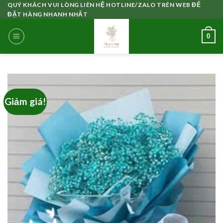
Skip
QUÝ KHÁCH VUI LÒNG LIÊN HỆ HOTLINE/ZALO TRÊN WEB ĐỂ
ĐẶT HÀNG NHANH NHẤT
to
content
0
Giảm giá!