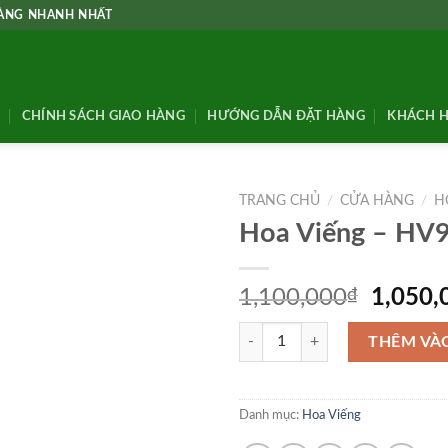
HÀNG NHANH NHẤT
CHÍNH SÁCH GIAO HÀNG
HƯỚNG DẪN ĐẶT HÀNG
KHÁCH H
TRANG CHỦ
/
CỬA HÀNG
/
H
Hoa Viếng – HV
Giá
1,100,000
₫
1,050,
gốc
Hoa Viếng - HV90 số lượng
là:
THÊM VÀ
1,100,
Danh mục:
Hoa Viếng