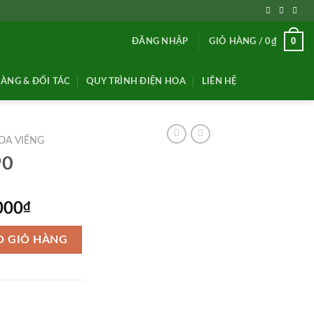
0
ĐĂNG NHẬP
GIỎ HÀNG /
0
₫
ÀNG & ĐỐI TÁC
QUY TRÌNH ĐIỆN HOA
LIÊN HỆ
OA VIẾNG
90
Giá
000
₫
hiện
tại
O GIỎ HÀNG
000₫.
là:
1,050,000₫.