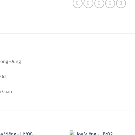
hông Đúng
00đ
i Giao