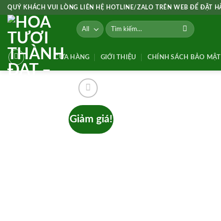
Skip
QUÝ KHÁCH VUI LÒNG LIÊN HỆ HOTLINE/ZALO TRÊN WEB ĐỂ ĐẶT 
to
Tìm
content
kiếm:
CỬA HÀNG
GIỚI THIỆU
CHÍNH SÁCH BẢO MẬT
Giảm giá!