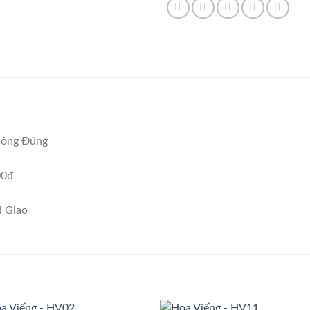
hông Đúng
00đ
i Giao