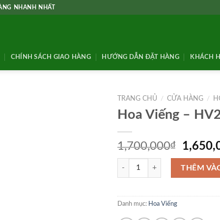
HÀNG NHANH NHẤT
CHÍNH SÁCH GIAO HÀNG
HƯỚNG DẪN ĐẶT HÀNG
KHÁCH H
TRANG CHỦ
/
CỬA HÀNG
/
H
Hoa Viếng – HV
Giá
1,700,000
₫
1,650,
gốc
Hoa Viếng - HV29 số lượng
là:
THÊM VÀ
1,700,
Danh mục:
Hoa Viếng