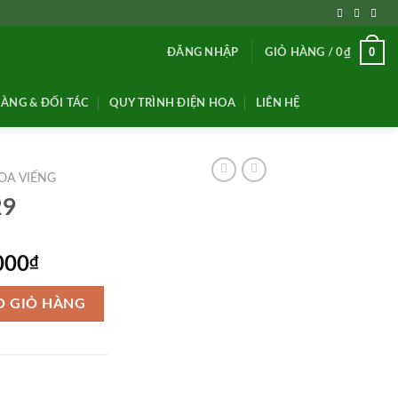
0
ĐĂNG NHẬP
GIỎ HÀNG /
0
₫
ÀNG & ĐỐI TÁC
QUY TRÌNH ĐIỆN HOA
LIÊN HỆ
OA VIẾNG
29
Giá
000
₫
hiện
tại
O GIỎ HÀNG
000₫.
là:
1,650,000₫.