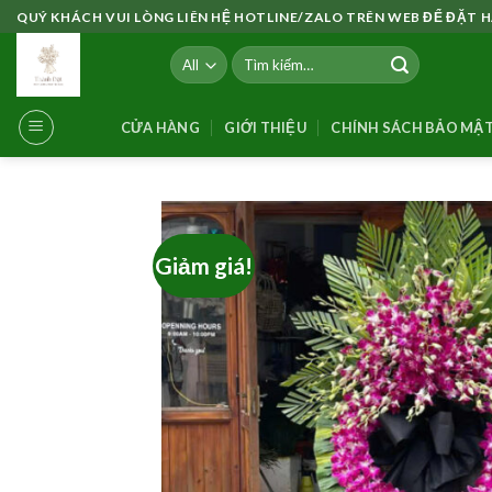
Skip
QUÝ KHÁCH VUI LÒNG LIÊN HỆ HOTLINE/ZALO TRÊN WEB ĐỂ ĐẶT
to
Tìm
content
kiếm:
CỬA HÀNG
GIỚI THIỆU
CHÍNH SÁCH BẢO MẬ
Giảm giá!