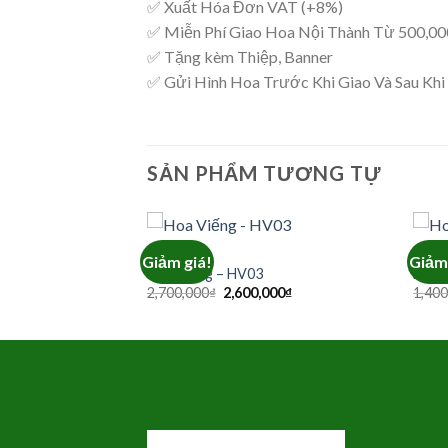
✅ Xuất Hóa Đơn VAT (+8%)
✅ Miễn Phí Giao Hoa Nội Thành Từ 500,0
✅ Tặng kèm Thiệp, Banner
✅ Gửi Hình Hoa Trước Khi Giao Và Sau Khi
SẢN PHẨM TƯƠNG TỰ
HOA VIẾNG
HOA V
Giảm giá!
Giảm 
Hoa Viếng – HV03
Hoa 
Giá
Giá
Giá
000
₫
2,700,000
₫
2,600,000
₫
1,400
hiện
gốc
hiện
tại
là:
tại
000₫.
là:
2,700,000₫.
là:
1,800,000₫.
2,600,000₫.