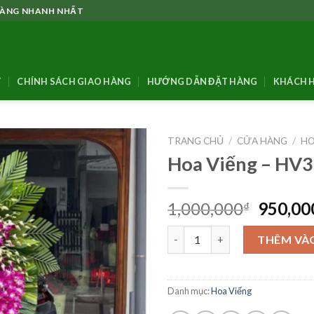
 HÀNG NHANH NHẤT
T
CHÍNH SÁCH GIAO HÀNG
HƯỚNG DẪN ĐẶT HÀNG
KHÁCH H
TRANG CHỦ
/
CỬA HÀNG
/
HO
Hoa Viếng – HV
Giá
1,000,000
950,00
₫
gốc
Hoa Viếng - HV36 số lượng
là:
THÊM VÀ
1,000,0
Danh mục:
Hoa Viếng