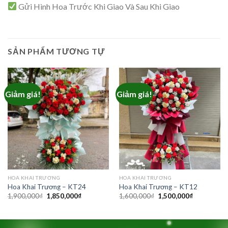
Gửi Hình Hoa Trước Khi Giao Và Sau Khi Giao
SẢN PHẨM TƯƠNG TỰ
Giảm giá!
Giảm giá!
HOA KHAI TRƯƠNG
HOA KHAI TRƯƠNG
Hoa Khai Trương – KT24
Hoa Khai Trương – KT12
Giá
Giá
Giá
Giá
1,900,000
₫
1,850,000
₫
1,600,000
₫
1,500,000
₫
gốc
hiện
gốc
hiện
là:
tại
là:
tại
1,900,000₫.
là:
1,600,000₫.
là:
1,850,000₫.
1,500,000₫