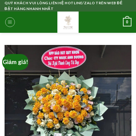
Skip
QUÝ KHÁCH VUI LÒNG LIÊN HỆ HOTLINE/ZALO TRÊN WEB ĐỂ
ĐẶT HÀNG NHANH NHẤT
to
content
0
Giảm giá!