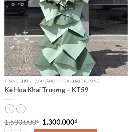
TRANG CHỦ
/
CỬA HÀNG
/
HOA KHAI TRƯƠNG
Kệ Hoa Khai Trương – KT59
Giá
Giá
1,500,000
1,300,000
₫
₫
gốc
hiện