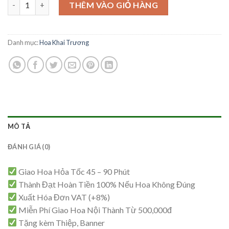
Kệ Hoa Khai Trương - KT59 số lượng
là:
tại
THÊM VÀO GIỎ HÀNG
1,500,000₫.
là:
1,300,000₫.
Danh mục:
Hoa Khai Trương
MÔ TẢ
ĐÁNH GIÁ (0)
Giao Hoa Hỏa Tốc 45 – 90 Phút
Thành Đạt Hoàn Tiền 100% Nếu Hoa Không Đúng
Xuất Hóa Đơn VAT (+8%)
Miễn Phí Giao Hoa Nội Thành Từ 500,000đ
Tặng kèm Thiệp, Banner