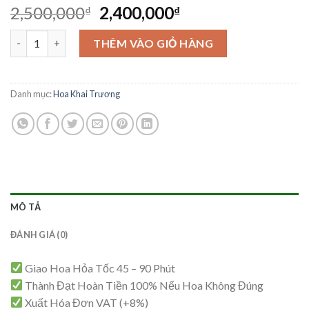
Giá
Giá
2,500,000
2,400,000
₫
₫
gốc
hiện
Hoa Khai Trương - KT02 số lượng
là:
tại
THÊM VÀO GIỎ HÀNG
2,500,000₫.
là:
2,400,000₫.
Danh mục:
Hoa Khai Trương
MÔ TẢ
ĐÁNH GIÁ (0)
Giao Hoa Hỏa Tốc 45 – 90 Phút
Thành Đạt Hoàn Tiền 100% Nếu Hoa Không Đúng
Xuất Hóa Đơn VAT (+8%)