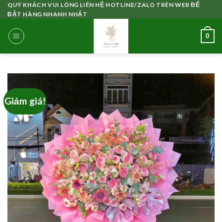
Skip
QUÝ KHÁCH VUI LÒNG LIÊN HỆ HOTLINE/ZALO TRÊN WEB ĐỂ
ĐẶT HÀNG NHANH NHẤT
to
content
0
Giảm giá!