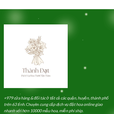
gốc
hiện
gốc
hiện
là:
tại
là:
tại
1,900,000₫.
là:
1,900,000₫.
là:
1,850,000₫.
1,850,000₫
+979 cửa hàng & đối tác ở tất cả các quận, huyện, thành phố
trên 63 tỉnh.
Chuyên
cung cấp dịch vụ đặt hoa online giao
nhanh với hơn 10000 mẫu hoa, miễn phí ship.