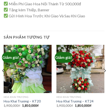
Miễn Phí Giao Hoa Nội Thành Từ 500,000đ
Tặng kèm Thiệp, Banner
Gửi Hình Hoa Trước Khi Giao Và Sau Khi Giao
SẢN PHẨM TƯƠNG TỰ
Giảm giá!
Giảm giá!
₫.
HOA KHAI TRƯƠNG
HOA KHAI TRƯƠNG
Hoa Khai Trương – KT20
Hoa Khai Trương – KT24
Giá
Giá
Giá
Giá
1,900,000
₫
1,850,000
₫
1,900,000
₫
1,850,000
₫