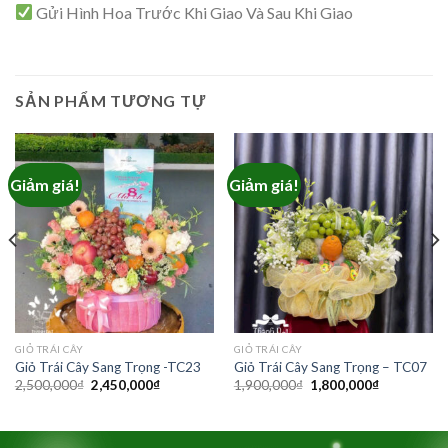
Gửi Hình Hoa Trước Khi Giao Và Sau Khi Giao
SẢN PHẨM TƯƠNG TỰ
Giảm giá!
Giảm giá!
GIỎ TRÁI CÂY
GIỎ TRÁI CÂY
Giỏ Trái Cây Sang Trọng -TC23
Giỏ Trái Cây Sang Trọng – TC07
Giá
Giá
Giá
Giá
2,500,000
₫
2,450,000
₫
1,900,000
₫
1,800,000
₫
gốc
hiện
gốc
hiện
là:
tại
là:
tại
2,500,000₫.
là:
1,900,000₫.
là:
₫.
2,450,000₫.
1,800,000₫