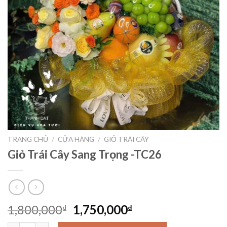
TRANG CHỦ
/
CỬA HÀNG
/
GIỎ TRÁI CÂY
Giỏ Trái Cây Sang Trọng -TC26
Giá
Giá
1,800,000
1,750,000
₫
₫
gốc
hiện