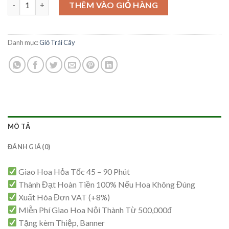
Giỏ Trái Cây Sang Trọng -TC26 số lượng
là:
tại
THÊM VÀO GIỎ HÀNG
1,800,000₫.
là:
1,750,000₫.
Danh mục:
Giỏ Trái Cây
MÔ TẢ
ĐÁNH GIÁ (0)
Giao Hoa Hỏa Tốc 45 – 90 Phút
Thành Đạt Hoàn Tiền 100% Nếu Hoa Không Đúng
Xuất Hóa Đơn VAT (+8%)
Miễn Phí Giao Hoa Nội Thành Từ 500,000đ
Tặng kèm Thiệp, Banner