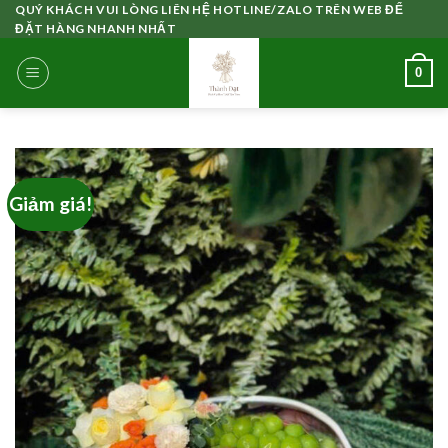
Skip
QUÝ KHÁCH VUI LÒNG LIÊN HỆ HOTLINE/ZALO TRÊN WEB ĐỂ
ĐẶT HÀNG NHANH NHẤT
to
content
0
Giảm giá!