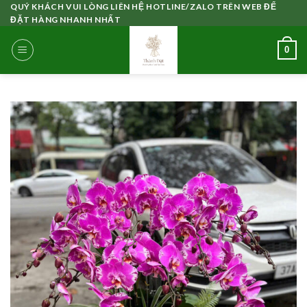
Skip
QUÝ KHÁCH VUI LÒNG LIÊN HỆ HOTLINE/ZALO TRÊN WEB ĐỂ
ĐẶT HÀNG NHANH NHẤT
to
content
0