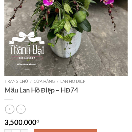
TRANG CHỦ
/
CỬA HÀNG
/
LAN HỒ ĐIỆP
Mẫu Lan Hồ Điệp – HĐ74
3,500,000
₫