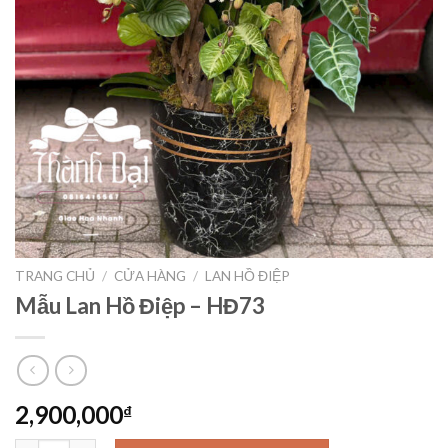
TRANG CHỦ
/
CỬA HÀNG
/
LAN HỒ ĐIỆP
Mẫu Lan Hồ Điệp – HĐ73
2,900,000
₫