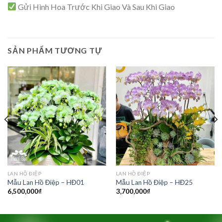
Gửi Hình Hoa Trước Khi Giao Và Sau Khi Giao
SẢN PHẨM TƯƠNG TỰ
LAN HỒ ĐIỆP
LAN HỒ ĐIỆP
Mẫu Lan Hồ Điệp – HĐ01
Mẫu Lan Hồ Điệp – HĐ25
6,500,000
₫
3,700,000
₫