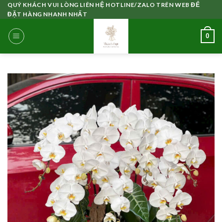
Skip
QUÝ KHÁCH VUI LÒNG LIÊN HỆ HOTLINE/ZALO TRÊN WEB ĐỂ
ĐẶT HÀNG NHANH NHẤT
to
content
0