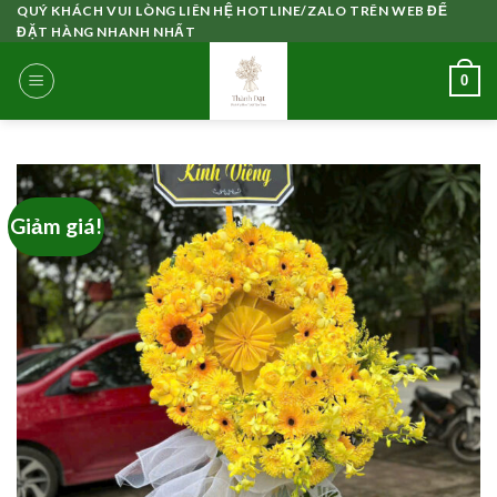
Skip
QUÝ KHÁCH VUI LÒNG LIÊN HỆ HOTLINE/ZALO TRÊN WEB ĐỂ
ĐẶT HÀNG NHANH NHẤT
to
content
0
Giảm giá!