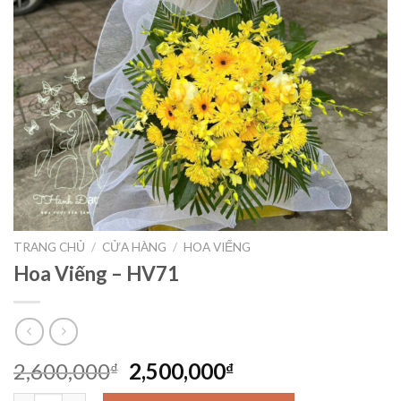
TRANG CHỦ
/
CỬA HÀNG
/
HOA VIẾNG
Hoa Viếng – HV71
Giá
Giá
2,600,000
2,500,000
₫
₫
gốc
hiện