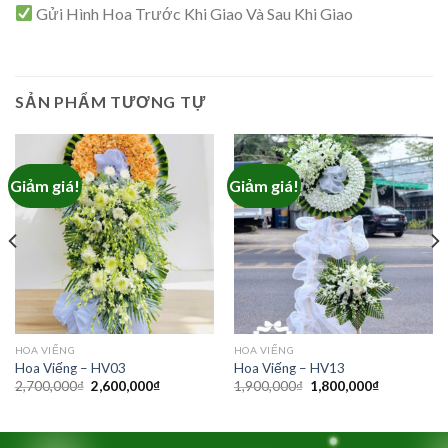
Gửi Hình Hoa Trước Khi Giao Và Sau Khi Giao
SẢN PHẨM TƯƠNG TỰ
Giảm giá!
Giảm giá!
₫.
HOA VIẾNG
HOA VIẾNG
Hoa Viếng – HV03
Hoa Viếng – HV13
Giá
Giá
Giá
Giá
2,700,000
₫
2,600,000
₫
1,900,000
₫
1,800,000
₫
gốc
hiện
gốc
hiện
là:
tại
là:
tại
2,700,000₫.
là:
1,900,000₫.
là:
2,600,000₫.
1,800,000₫