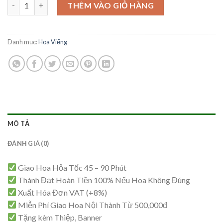
Hoa Viếng - HV71 số lượng
là:
tại
THÊM VÀO GIỎ HÀNG
2,600,000₫.
là:
2,500,000₫.
Danh mục:
Hoa Viếng
MÔ TẢ
ĐÁNH GIÁ (0)
Giao Hoa Hỏa Tốc 45 – 90 Phút
Thành Đạt Hoàn Tiền 100% Nếu Hoa Không Đúng
Xuất Hóa Đơn VAT (+8%)
Miễn Phí Giao Hoa Nội Thành Từ 500,000đ
Tặng kèm Thiệp, Banner