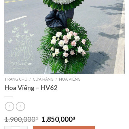
TRANG CHỦ
/
CỬA HÀNG
/
HOA VIẾNG
Hoa Viếng – HV62
Giá
Giá
1,900,000
1,850,000
₫
₫
gốc
hiện