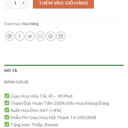
Hoa Viếng - HV62 số lượng
là:
tại
THÊM VÀO GIỎ HÀNG
1,900,000₫.
là:
1,850,000₫.
Danh mục:
Hoa Viếng
MÔ TẢ
ĐÁNH GIÁ (0)
Giao Hoa Hỏa Tốc 45 – 90 Phút
Thành Đạt Hoàn Tiền 100% Nếu Hoa Không Đúng
Xuất Hóa Đơn VAT (+8%)
Miễn Phí Giao Hoa Nội Thành Từ 500,000đ
Tặng kèm Thiệp, Banner