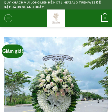
Skip
QUÝ KHÁCH VUI LÒNG LIÊN HỆ HOTLINE/ZALO TRÊN WEB ĐỂ
ĐẶT HÀNG NHANH NHẤT
to
content
0
Giảm giá!