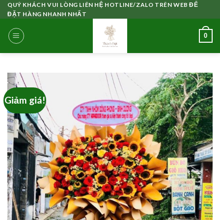
Skip
QUÝ KHÁCH VUI LÒNG LIÊN HỆ HOTLINE/ZALO TRÊN WEB ĐỂ
ĐẶT HÀNG NHANH NHẤT
to
content
0
Giảm giá!