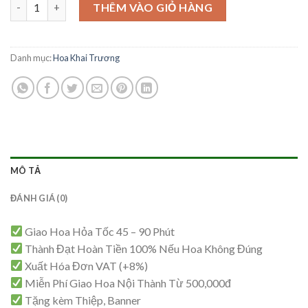
Hoa Khai Trương - KT31 số lượng
là:
tại
THÊM VÀO GIỎ HÀNG
1,600,000₫.
là:
1,550,000₫.
Danh mục:
Hoa Khai Trương
MÔ TẢ
ĐÁNH GIÁ (0)
Giao Hoa Hỏa Tốc 45 – 90 Phút
Thành Đạt Hoàn Tiền 100% Nếu Hoa Không Đúng
Xuất Hóa Đơn VAT (+8%)
Miễn Phí Giao Hoa Nội Thành Từ 500,000đ
Tặng kèm Thiệp, Banner