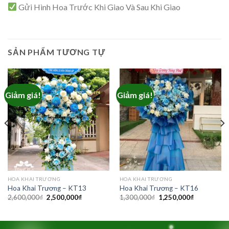
Gửi Hình Hoa Trước Khi Giao Và Sau Khi Giao
SẢN PHẨM TƯƠNG TỰ
Giảm giá!
Giảm giá!
HOA KHAI TRƯƠNG
HOA KHAI TRƯƠNG
Hoa Khai Trương – KT13
Hoa Khai Trương – KT16
Giá
Giá
Giá
Giá
2,600,000
₫
2,500,000
₫
1,300,000
₫
1,250,000
₫
gốc
hiện
gốc
hiện
là:
tại
là:
tại
2,600,000₫.
là:
1,300,000₫.
là:
2,500,000₫.
1,250,000₫