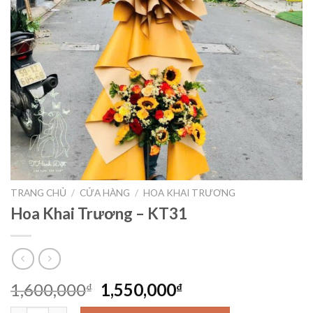
TRANG CHỦ
/
CỬA HÀNG
/
HOA KHAI TRƯƠNG
Hoa Khai Trương – KT31
Giá
Giá
1,600,000
1,550,000
₫
₫
gốc
hiện