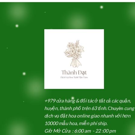
000₫.
là:
1,700,000₫.
+979 cửa hàng & đối tác ở tất cả các quận,
huyện, thành phố trên 63 tỉnh.
Chuyên
cung
dịch vụ đặt hoa online giao nhanh với hơn
10000 mẫu hoa, miễn phí ship.
Giờ Mở Cửa : 6:00 am - 22 :00 pm