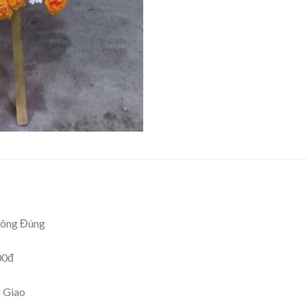
hông Đúng
00đ
i Giao