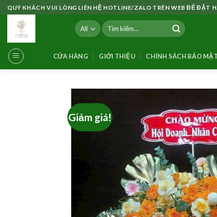
Skip
QUÝ KHÁCH VUI LÒNG LIÊN HỆ HOTLINE/ZALO TRÊN WEB ĐỂ ĐẶT
to
Tìm
content
kiếm:
CỬA HÀNG
GIỚI THIỆU
CHÍNH SÁCH BẢO MẬ
Giảm giá!