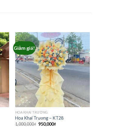
Giảm giá!
HOA KHAI TRƯƠNG
Hoa Khai Trương – KT28
Giá
Giá
1,000,000
₫
950,000
₫
gốc
hiện
là:
tại