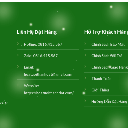
1,500,000₫.
là:
2,600,000₫.
là:
1,450,000₫.
2,500,000₫.
Liên Hệ Đặt Hàng
Hỗ Trợ Khách Hàn
Hotline:
0816.415.567
Chính Sách Bảo Mật
Zalo:
0816.415.567
Chính Sách Đổi Trả
Email:
Chính Sách Giao Hàng
hoatuoithanhdat@gmail.com
Thanh Toán
Website:
Giới Thiệu
https://hoatuoithanhdat.com/
Hướng Dẫn Đặt Hàng
 cấp