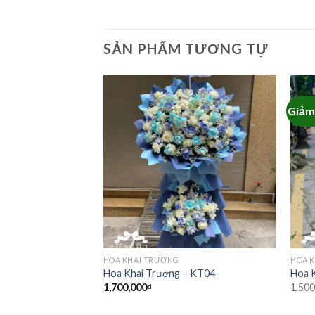
SẢN PHẨM TƯƠNG TỰ
Giảm 
HOA KHAI TRƯƠNG
HOA 
– KT06
Hoa Khai Trương – KT04
Hoa 
Giá
000
₫
1,700,000
₫
1,500
hiện
tại