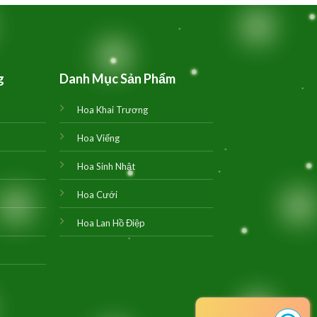
1,000,000₫.
là:
950,000₫.
g
Danh Mục Sản Phẩm
Hoa Khai Trương
Hoa Viếng
Hoa Sinh Nhật
Hoa Cưới
Hoa Lan Hồ Điệp