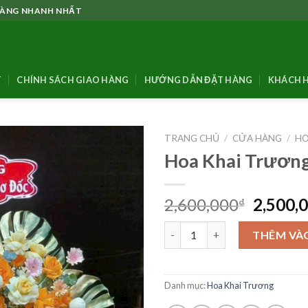
 HÀNG NHANH NHẤT
T
CHÍNH SÁCH GIAO HÀNG
HƯỚNG DẪN ĐẶT HÀNG
KHÁCH H
TRANG CHỦ
/
CỬA HÀNG
/
HO
Hoa Khai Trươn
Giá
2,600,000
2,500,
₫
gốc
Hoa Khai Trương - KT08 số lư
là:
THÊM VÀ
2,600,0
Danh mục:
Hoa Khai Trương