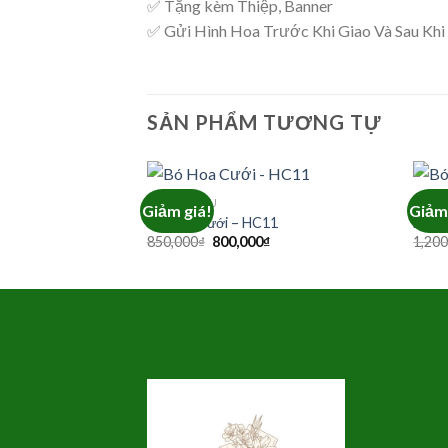
✅ Tặng kèm Thiệp, Banner
✅ Gửi Hình Hoa Trước Khi Giao Và Sau Khi
SẢN PHẨM TƯƠNG TỰ
HOA CÔ DÂU
HOA 
Giảm giá!
Giảm 
Bó Hoa Cưới – HC11
Bó H
Giá
Giá
850,000
₫
800,000
₫
1,200
gốc
hiện
là:
tại
850,000₫.
là:
800,000₫.