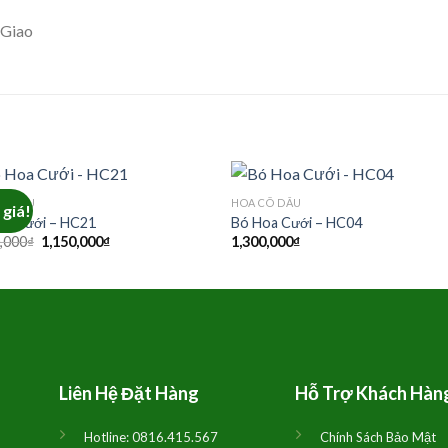
 Giao
CÔ DÂU
HOA CÔ DÂU
giá!
oa Cưới – HC21
Bó Hoa Cưới – HC04
Giá
Giá
,000
₫
1,150,000
₫
1,300,000
₫
gốc
hiện
là:
tại
1,200,000₫.
là:
1,150,000₫.
Liên Hệ Đặt Hàng
Hỗ Trợ Khách Hàn
Hotline:
0816.415.567
Chính Sách Bảo Mật