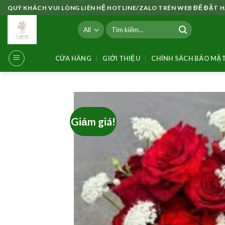
Skip
QUÝ KHÁCH VUI LÒNG LIÊN HỆ HOTLINE/ZALO TRÊN WEB ĐỂ ĐẶT
to
Tìm
content
kiếm:
CỬA HÀNG
GIỚI THIỆU
CHÍNH SÁCH BẢO MẬ
Giảm giá!