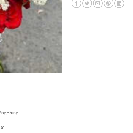
ông Đúng
00đ