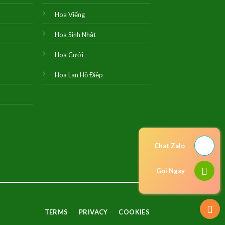
Hoa Viếng
Hoa Sinh Nhật
Hoa Cưới
Hoa Lan Hồ Điệp
Chat Zalo
Gọi Ngay
TERMS
PRIVACY
COOKIES