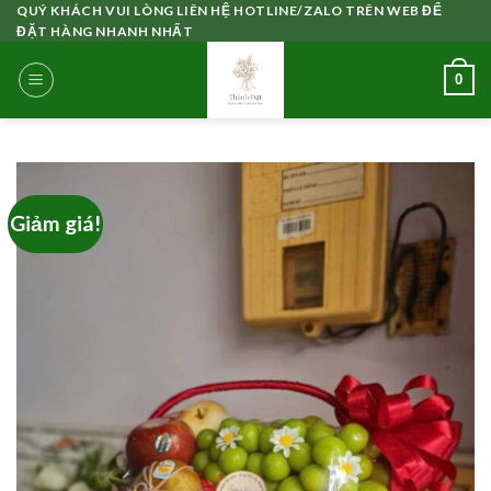
Skip
QUÝ KHÁCH VUI LÒNG LIÊN HỆ HOTLINE/ZALO TRÊN WEB ĐỂ
ĐẶT HÀNG NHANH NHẤT
to
content
0
Giảm giá!