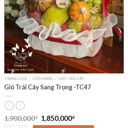
TRANG CHỦ
/
CỬA HÀNG
/
GIỎ TRÁI CÂY
Giỏ Trái Cây Sang Trọng -TC47
Giá
Giá
1,900,000
1,850,000
₫
₫
gốc
hiện