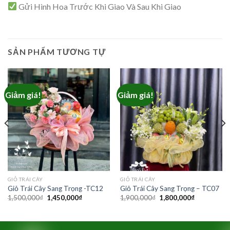
Gửi Hình Hoa Trước Khi Giao Và Sau Khi Giao
SẢN PHẨM TƯƠNG TỰ
Giảm giá!
Giảm giá!
GIỎ TRÁI CÂY
GIỎ TRÁI CÂY
Giỏ Trái Cây Sang Trọng -TC12
Giỏ Trái Cây Sang Trọng – TC07
Giá
Giá
Giá
Giá
1,500,000
₫
1,450,000
₫
1,900,000
₫
1,800,000
₫
gốc
hiện
gốc
hiện
là:
tại
là:
tại
1,500,000₫.
là:
1,900,000₫.
là:
₫.
1,450,000₫.
1,800,000₫