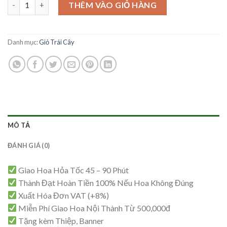
Giỏ Trái Cây Sang Trọng -TC47 số lượng
là:
tại
THÊM VÀO GIỎ HÀNG
1,900,000₫.
là:
1,850,000₫.
Danh mục:
Giỏ Trái Cây
MÔ TẢ
ĐÁNH GIÁ (0)
Giao Hoa Hỏa Tốc 45 – 90 Phút
Thành Đạt Hoàn Tiền 100% Nếu Hoa Không Đúng
Xuất Hóa Đơn VAT (+8%)
Miễn Phí Giao Hoa Nội Thành Từ 500,000đ
Tặng kèm Thiệp, Banner