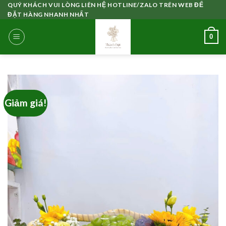
Skip
QUÝ KHÁCH VUI LÒNG LIÊN HỆ HOTLINE/ZALO TRÊN WEB ĐỂ
ĐẶT HÀNG NHANH NHẤT
to
content
0
Giảm giá!