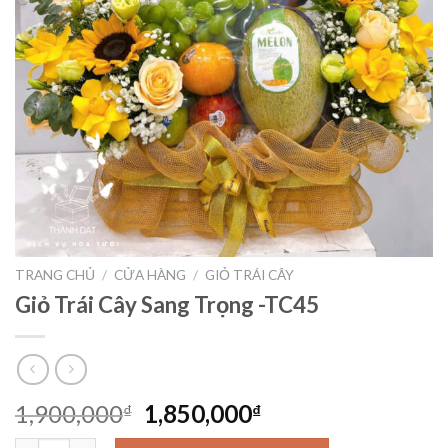
TRANG CHỦ
/
CỬA HÀNG
/
GIỎ TRÁI CÂY
Giỏ Trái Cây Sang Trọng -TC45
Giá
Giá
1,900,000
1,850,000
₫
₫
gốc
hiện