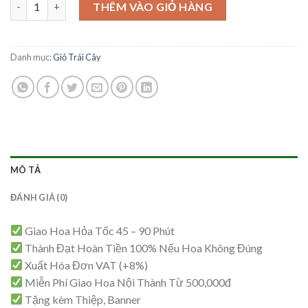
Giỏ Trái Cây Sang Trọng -TC45 số lượng
là:
tại
THÊM VÀO GIỎ HÀNG
1,900,000₫.
là:
1,850,000₫.
Danh mục:
Giỏ Trái Cây
MÔ TẢ
ĐÁNH GIÁ (0)
Giao Hoa Hỏa Tốc 45 – 90 Phút
Thành Đạt Hoàn Tiền 100% Nếu Hoa Không Đúng
Xuất Hóa Đơn VAT (+8%)
Miễn Phí Giao Hoa Nội Thành Từ 500,000đ
Tặng kèm Thiệp, Banner