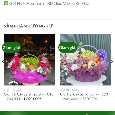
Gửi Hình Hoa Trước Khi Giao Và Sau Khi Giao
SẢN PHẨM TƯƠNG TỰ
Giảm giá!
Giảm giá!
₫.
GIỎ TRÁI CÂY
GIỎ TRÁI CÂY
Giỏ Trái Cây Sang Trọng – TC10
Giỏ Trái Cây Sang Trọng -TC20
Giá
Giá
Giá
Giá
1,700,000
₫
1,650,000
₫
1,900,000
₫
1,850,000
₫
gốc
hiện
gốc
hiện
là:
tại
là:
tại
1,700,000₫.
là:
1,900,000₫.
là:
1,650,000₫.
1,850,000₫