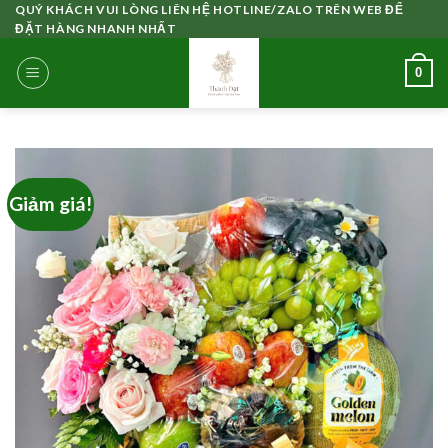
Skip
QUÝ KHÁCH VUI LÒNG LIÊN HỆ HOTLINE/ZALO TRÊN WEB ĐỂ
ĐẶT HÀNG NHANH NHẤT
to
content
0
Giảm giá!