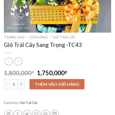
TRANG CHỦ
/
CỬA HÀNG
/
GIỎ TRÁI CÂY
Giỏ Trái Cây Sang Trọng -TC43
Giá
Giá
1,800,000
1,750,000
₫
₫
gốc
hiện
Giỏ Trái Cây Sang Trọng -TC43 số lượng
là:
tại
THÊM VÀO GIỎ HÀNG
1,800,000₫.
là:
1,750,000₫.
Danh mục:
Giỏ Trái Cây