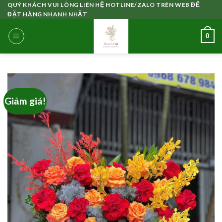
Skip
QUÝ KHÁCH VUI LÒNG LIÊN HỆ HOTLINE/ZALO TRÊN WEB ĐỂ
ĐẶT HÀNG NHANH NHẤT
to
content
0
Giảm giá!