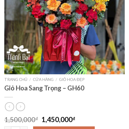
TRANG CHỦ
/
CỬA HÀNG
/
GIỎ HOA ĐẸP
Giỏ Hoa Sang Trọng – GH60
Giá
Giá
1,500,000
1,450,000
₫
₫
gốc
hiện