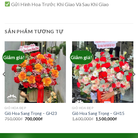
Gửi Hình Hoa Trước Khi Giao Và Sau Khi Giao
SẢN PHẨM TƯƠNG TỰ
Giảm giá!
Giảm giá!
GIỎ HOA ĐẸP
GIỎ HOA ĐẸP
Giỏ Hoa Sang Trọng – GH23
Giỏ Hoa Sang Trọng – GH15
Giá
Giá
Giá
Giá
750,000
₫
700,000
₫
1,600,000
₫
1,500,000
₫
gốc
hiện
gốc
hiện
là:
tại
là:
tại
750,000₫.
là:
1,600,000₫.
là:
₫.
700,000₫.
1,500,000₫