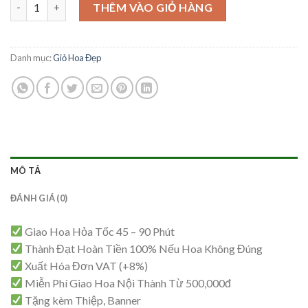
Giỏ Hoa Sang Trọng – GH60 số lượng
là:
tại
THÊM VÀO GIỎ HÀNG
1,500,000₫.
là:
1,450,000₫.
Danh mục:
Giỏ Hoa Đẹp
MÔ TẢ
ĐÁNH GIÁ (0)
Giao Hoa Hỏa Tốc 45 – 90 Phút
Thành Đạt Hoàn Tiền 100% Nếu Hoa Không Đúng
Xuất Hóa Đơn VAT (+8%)
Miễn Phí Giao Hoa Nội Thành Từ 500,000đ
Tặng kèm Thiệp, Banner