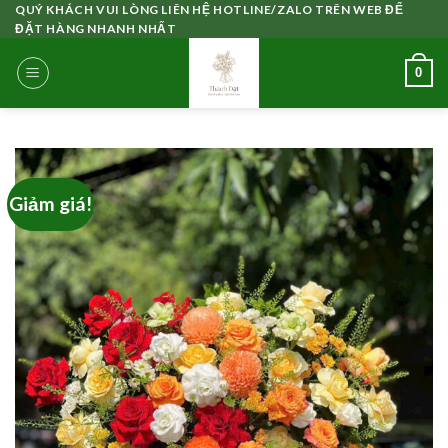
Skip
QUÝ KHÁCH VUI LÒNG LIÊN HỆ HOTLINE/ZALO TRÊN WEB ĐỂ
ĐẶT HÀNG NHANH NHẤT
to
content
0
Giảm giá!