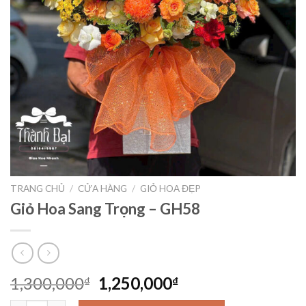
TRANG CHỦ
/
CỬA HÀNG
/
GIỎ HOA ĐẸP
Giỏ Hoa Sang Trọng – GH58
Giá
Giá
1,300,000
1,250,000
₫
₫
gốc
hiện