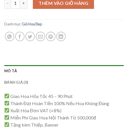
Giỏ Hoa Sang Trọng – GH58 số lượng
là:
tại
THÊM VÀO GIỎ HÀNG
1,300,000₫.
là:
1,250,000₫.
Danh mục:
Giỏ Hoa Đẹp
MÔ TẢ
ĐÁNH GIÁ (0)
Giao Hoa Hỏa Tốc 45 – 90 Phút
Thành Đạt Hoàn Tiền 100% Nếu Hoa Không Đúng
Xuất Hóa Đơn VAT (+8%)
Miễn Phí Giao Hoa Nội Thành Từ 500,000đ
Tặng kèm Thiệp, Banner