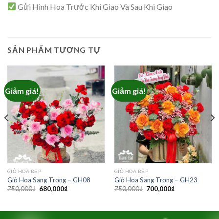
Gửi Hình Hoa Trước Khi Giao Và Sau Khi Giao
SẢN PHẨM TƯƠNG TỰ
Giảm giá!
Giảm giá!
GIỎ HOA ĐẸP
GIỎ HOA ĐẸP
Giỏ Hoa Sang Trọng – GH08
Giỏ Hoa Sang Trọng – GH23
Giá
Giá
Giá
Giá
750,000
₫
680,000
₫
750,000
₫
700,000
₫
gốc
hiện
gốc
hiện
là:
tại
là:
tại
750,000₫.
là:
750,000₫.
là:
₫.
680,000₫.
700,000₫.