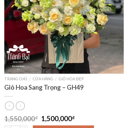
TRANG CHỦ
/
CỬA HÀNG
/
GIỎ HOA ĐẸP
Giỏ Hoa Sang Trọng – GH49
Giá
Giá
1,550,000
1,500,000
₫
₫
gốc
hiện