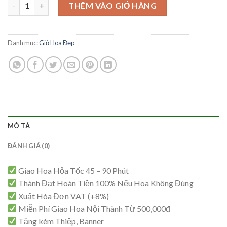
Giỏ Hoa Sang Trọng – GH49 số lượng
là:
tại
THÊM VÀO GIỎ HÀNG
1,550,000₫.
là:
1,500,000₫.
Danh mục:
Giỏ Hoa Đẹp
MÔ TẢ
ĐÁNH GIÁ (0)
Giao Hoa Hỏa Tốc 45 – 90 Phút
Thành Đạt Hoàn Tiền 100% Nếu Hoa Không Đúng
Xuất Hóa Đơn VAT (+8%)
Miễn Phí Giao Hoa Nội Thành Từ 500,000đ
Tặng kèm Thiệp, Banner