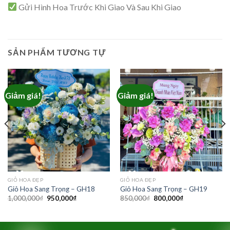
Gửi Hình Hoa Trước Khi Giao Và Sau Khi Giao
SẢN PHẨM TƯƠNG TỰ
Giảm giá!
Giảm giá!
GIỎ HOA ĐẸP
GIỎ HOA ĐẸP
Giỏ Hoa Sang Trọng – GH18
Giỏ Hoa Sang Trọng – GH19
Giá
Giá
Giá
Giá
1,000,000
₫
950,000
₫
850,000
₫
800,000
₫
gốc
hiện
gốc
hiện
là:
tại
là:
tại
1,000,000₫.
là:
850,000₫.
là:
950,000₫.
800,000₫.