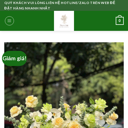
Skip
QUÝ KHÁCH VUI LÒNG LIÊN HỆ HOTLINE/ZALO TRÊN WEB ĐỂ
ĐẶT HÀNG NHANH NHẤT
to
content
0
Giảm giá!