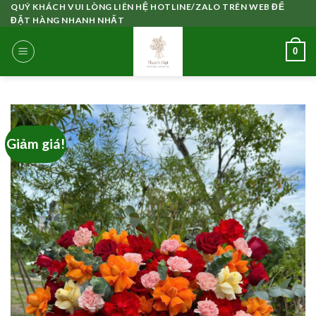
Skip
QUÝ KHÁCH VUI LÒNG LIÊN HỆ HOTLINE/ZALO TRÊN WEB ĐỂ
ĐẶT HÀNG NHANH NHẤT
to
content
0
Giảm giá!