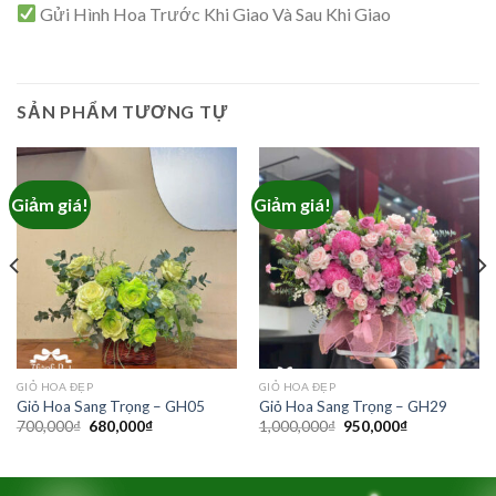
Gửi Hình Hoa Trước Khi Giao Và Sau Khi Giao
SẢN PHẨM TƯƠNG TỰ
Giảm giá!
Giảm giá!
GIỎ HOA ĐẸP
GIỎ HOA ĐẸP
Giỏ Hoa Sang Trọng – GH05
Giỏ Hoa Sang Trọng – GH29
Giá
Giá
Giá
Giá
700,000
₫
680,000
₫
1,000,000
₫
950,000
₫
gốc
hiện
gốc
hiện
là:
tại
là:
tại
700,000₫.
là:
1,000,000₫.
là:
680,000₫.
950,000₫.