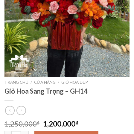
TRANG CHỦ
/
CỬA HÀNG
/
GIỎ HOA ĐẸP
Giỏ Hoa Sang Trọng – GH14
Giá
Giá
1,250,000
1,200,000
₫
₫
gốc
hiện