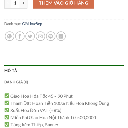
Giỏ Hoa Sang Trọng – GH14 số lượng
là:
tại
THÊM VÀO GIỎ HÀNG
1,250,000₫.
là:
1,200,000₫.
Danh mục:
Giỏ Hoa Đẹp
MÔ TẢ
ĐÁNH GIÁ (0)
Giao Hoa Hỏa Tốc 45 – 90 Phút
Thành Đạt Hoàn Tiền 100% Nếu Hoa Không Đúng
Xuất Hóa Đơn VAT (+8%)
Miễn Phí Giao Hoa Nội Thành Từ 500,000đ
Tặng kèm Thiệp, Banner