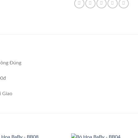
hông Đúng
00đ
i Giao