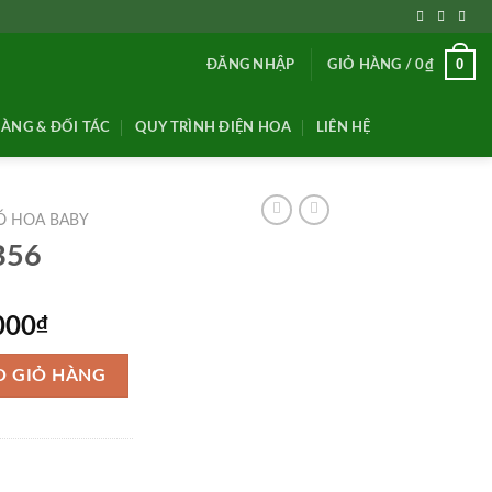
0
ĐĂNG NHẬP
GIỎ HÀNG /
0
₫
ÀNG & ĐỐI TÁC
QUY TRÌNH ĐIỆN HOA
LIÊN HỆ
Ó HOA BABY
B56
Giá
000
₫
hiện
tại
O GIỎ HÀNG
000₫.
là:
1,000,000₫.