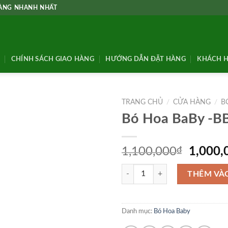
HÀNG NHANH NHẤT
CHÍNH SÁCH GIAO HÀNG
HƯỚNG DẪN ĐẶT HÀNG
KHÁCH H
TRANG CHỦ
/
CỬA HÀNG
/
B
Bó Hoa BaBy -B
Giá
1,100,000
₫
1,000,
gốc
Bó Hoa BaBy -BB56 số lượng
là:
THÊM VÀ
1,100,
Danh mục:
Bó Hoa Baby