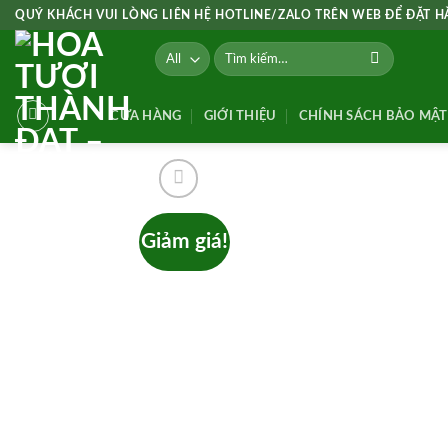
Skip
QUÝ KHÁCH VUI LÒNG LIÊN HỆ HOTLINE/ZALO TRÊN WEB ĐỂ ĐẶT 
to
Tìm
content
kiếm:
CỬA HÀNG
GIỚI THIỆU
CHÍNH SÁCH BẢO MẬT
Giảm giá!