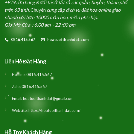
+979 cửa hàng & đối tác ở tất cả các quận, huyện, thành phố
trên 63 tỉnh.
Chuyên
cung cấp dịch vụ đặt hoa online giao
nhanh với hơn 10000 mẫu hoa, miễn phí ship.
Giờ Mở Cửa : 6:00 am - 22 :00 pm
0816.415.567
hoatuoithanhdat.com
Liên Hệ Đặt Hàng
Hotline:
0816.415.567
Zalo:
0816.415.567
Email:
hoatuoithanhdat@gmail.com
Website:
https://hoatuoithanhdat.com/
Hỗ Trợ Khách Hàng