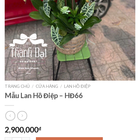
TRANG CHỦ
/
CỬA HÀNG
/
LAN HỒ ĐIỆP
Mẫu Lan Hồ Điệp – HĐ66
2,900,000
₫