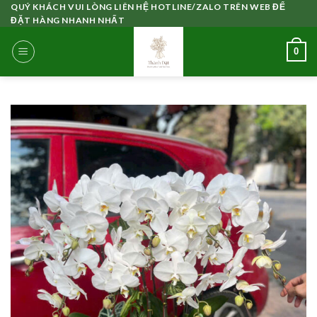
Skip
QUÝ KHÁCH VUI LÒNG LIÊN HỆ HOTLINE/ZALO TRÊN WEB ĐỂ
ĐẶT HÀNG NHANH NHẤT
to
content
0