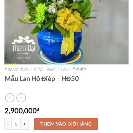
TRANG CHỦ
/
CỬA HÀNG
/
LAN HỒ ĐIỆP
Mẫu Lan Hồ Điệp – HĐ50
2,900,000
₫
Mẫu Lan Hồ Điệp – HĐ50 số lượng
THÊM VÀO GIỎ HÀNG