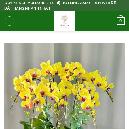
Skip
QUÝ KHÁCH VUI LÒNG LIÊN HỆ HOTLINE/ZALO TRÊN WEB ĐỂ
ĐẶT HÀNG NHANH NHẤT
to
content
0