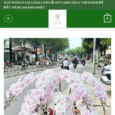
Skip
QUÝ KHÁCH VUI LÒNG LIÊN HỆ HOTLINE/ZALO TRÊN WEB ĐỂ
ĐẶT HÀNG NHANH NHẤT
to
content
0