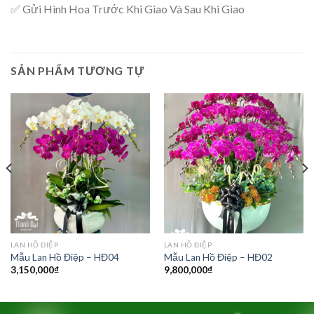
✅ Gửi Hình Hoa Trước Khi Giao Và Sau Khi Giao
SẢN PHẨM TƯƠNG TỰ
LAN HỒ ĐIỆP
LAN HỒ ĐIỆP
Mẫu Lan Hồ Điệp – HĐ04
Mẫu Lan Hồ Điệp – HĐ02
3,150,000
₫
9,800,000
₫