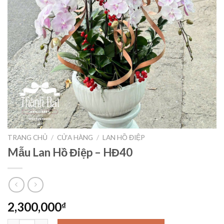
TRANG CHỦ
/
CỬA HÀNG
/
LAN HỒ ĐIỆP
Mẫu Lan Hồ Điệp – HĐ40
2,300,000
₫