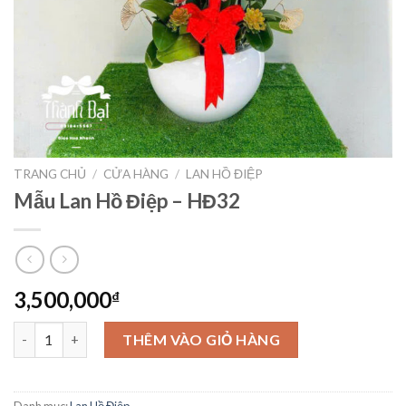
TRANG CHỦ
/
CỬA HÀNG
/
LAN HỒ ĐIỆP
Mẫu Lan Hồ Điệp – HĐ32
3,500,000
₫
Mẫu Lan Hồ Điệp – HĐ32 số lượng
THÊM VÀO GIỎ HÀNG
Danh mục:
Lan Hồ Điệp