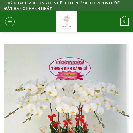
Skip
QUÝ KHÁCH VUI LÒNG LIÊN HỆ HOTLINE/ZALO TRÊN WEB ĐỂ
ĐẶT HÀNG NHANH NHẤT
to
content
0