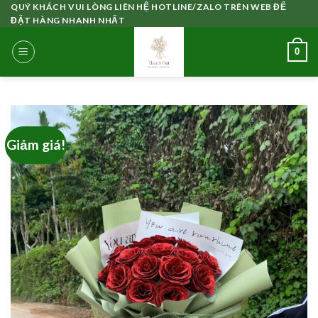
Skip
QUÝ KHÁCH VUI LÒNG LIÊN HỆ HOTLINE/ZALO TRÊN WEB ĐỂ
ĐẶT HÀNG NHANH NHẤT
to
content
0
Giảm giá!