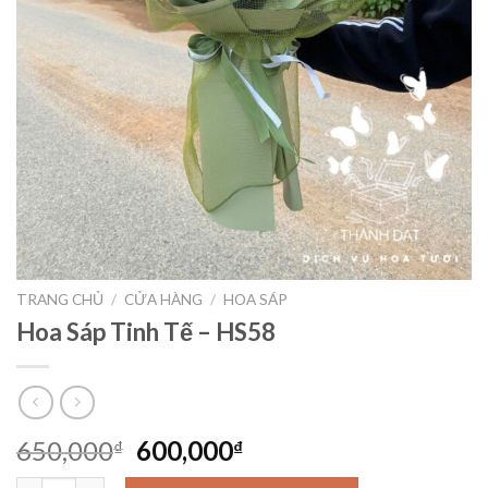
TRANG CHỦ
/
CỬA HÀNG
/
HOA SÁP
Hoa Sáp Tinh Tế – HS58
Giá
Giá
650,000
600,000
₫
₫
gốc
hiện