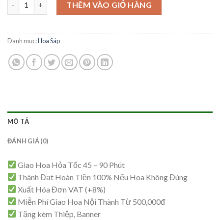
Hoa Sáp Tinh Tế – HS58 số lượng
là:
tại
THÊM VÀO GIỎ HÀNG
650,000₫.
là:
600,000₫.
Danh mục:
Hoa Sáp
MÔ TẢ
ĐÁNH GIÁ (0)
Giao Hoa Hỏa Tốc 45 – 90 Phút
Thành Đạt Hoàn Tiền 100% Nếu Hoa Không Đúng
Xuất Hóa Đơn VAT (+8%)
Miễn Phí Giao Hoa Nội Thành Từ 500,000đ
Tặng kèm Thiệp, Banner