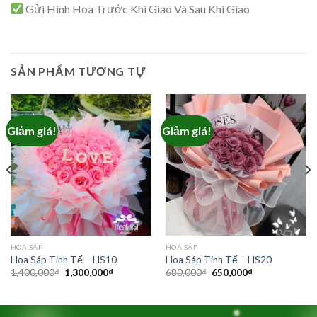
Gửi Hình Hoa Trước Khi Giao Và Sau Khi Giao
SẢN PHẨM TƯƠNG TỰ
Giảm giá!
Giảm giá!
HOA SÁP
HOA SÁP
Hoa Sáp Tinh Tế – HS10
Hoa Sáp Tinh Tế – HS20
Giá
Giá
Giá
Giá
1,400,000
₫
1,300,000
₫
680,000
₫
650,000
₫
gốc
hiện
gốc
hiện
là:
tại
là:
tại
1,400,000₫.
là:
680,000₫.
là:
1,300,000₫.
650,000₫.